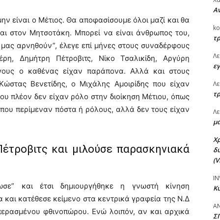
Αν
ην είναι ο Μέτιος. Θα αποφασίσουμε όλοι μαζί και θα
ko
αι στον Μητσοτάκη. Μπορεί να είναι άνθρωπος του,
τρ
 μας αρνηθούν”, έλεγε επί μήνες στους συναδέρφους
Λε
ρη, Δημήτρη Πέτροβιτς, Νίκο Τσαλικίδη, Αργύρη
εγ
γους ο καθένας είχαν παράπονα. Αλλά και στους
 Κώστας Βενετίδης, ο Μιχάλης Αμοιρίδης που είχαν
Λε
τρ
 που πλέον δεν είχαν ρόλο στην διοίκηση Μέτιου, όπως
 που περίμεναν πόστα ή ρόλους, αλλά δεν τους είχαν
Λε
μά
Χ
Πέτροβιτς και μιλούσε παρασκηνιακά
δύ
(V
IN
σε” και έτσι δημιουργήθηκε η γνωστή κίνηση
Κυ
 και κατέθεσε κείμενο στα κεντρικά γραφεία της Ν.Δ
Α
περασμένου φθινοπώρου. Ενώ λοιπόν, αν και αρχικά
Σ