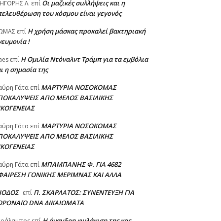
Οι μαζικές συλλήψεις και η
ΗΓΟΡΗΣ Λ.
επί
πελευθέρωση του κόσμου είναι γεγονός
Η χρήση μάσκας προκαλεί βακτηριακή
ΩΜΑΣ
επί
ευμονία !
Η Ομιλία Ντόναλντ Τράμπ για τα εμβόλια
aes
επί
ι η σημασία της
ΜΑΡΤΥΡΙΑ ΝΟΣΟΚΟΜΑΣ
αύρη Γάτα
επί
ΠΟΚΑΛΥΨΕΙΣ ΑΠΟ ΜΕΛΟΣ ΒΑΣΙΛΙΚΗΣ
ΙΚΟΓΕΝΕΙΑΣ
ΜΑΡΤΥΡΙΑ ΝΟΣΟΚΟΜΑΣ
αύρη Γάτα
επί
ΠΟΚΑΛΥΨΕΙΣ ΑΠΟ ΜΕΛΟΣ ΒΑΣΙΛΙΚΗΣ
ΙΚΟΓΕΝΕΙΑΣ
ΜΠΑΜΠΑΝΗΣ Φ. ΓΙΑ 4682
αύρη Γάτα
επί
ΦΑΙΡΕΣΗ ΓΟΝΙΚΗΣ ΜΕΡΙΜΝΑΣ ΚΑΙ ΑΛΛΑ
ΣΙΟΔΟΣ
Π. ΣΚΑΡΛΑΤΟΣ: ΣΥΝΕΝΤΕΥΞΗ ΓΙΑ
επί
ΩΡΟΝΑΪΟ DNA ΔΙΚΑΙΩΜΑΤΑ
Η άνανδρη φυλάκιση της κας
αράλαμπος
επί