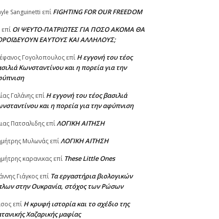
FIGHTING FOR OUR FREEDOM
yle Sanguinetti
επί
ΟΙ ΨΕΥΤΟ-ΠΑΤΡΙΩΤΕΣ ΓΙΑ ΠΟΣΟ ΑΚΟΜΑ ΘΑ
επί
ΟΡΟΪΔΕΥΟΥΝ ΕΑΥΤΟΥΣ ΚΑΙ ΑΛΛΗΛΟΥΣ;
Η εγγονή του τέος
έφανος Γογολοπουλος
επί
σιλιά Κωνσταντίνου και η πορεία για την
φύπνιση
Η εγγονή του τέος βασιλιά
ίας Γαλάνης
επί
νσταντίνου και η πορεία για την αφύπνιση
ΛΟΓΙΚΗ ΑΙΤΗΣΗ
ιας Πατσαλιδης
επί
ΛΟΓΙΚΗ ΑΙΤΗΣΗ
ημήτρης Μυλωνάς
επί
These Little Ones
μήτρης καρανικας
επί
Τα εργαστήρια βιολογικών
άννης Γιάγκος
επί
πλων στην Ουκρανία, στόχος των Ρώσων
Η κρυφή ιστορία και το σχέδιο της
ασος
επί
τανικής Χαζαρικής μαφίας