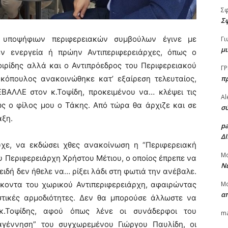
Σ
Σφ
υποψήφιων περιφερειακών συμβούλων έγινε με
Γι
μι
ν ενεργεία ή πρώην Αντιπεριφερειάρχες, όπως ο
ιρίδης αλλά και ο Αντιπρόεδρος του Περιφερειακού
ΓΡ
κόπουλος ανακοινώθηκε κατ’ εξαίρεση τελευταίος,
π
ΒΑΛΛΕ στον κ.Τοψίδη, προκειμένου να… κλέψει τις
Al
ς ο φίλος μου ο Τάκης. Από τώρα θα άρχιζε και σε
σύ
αξη.
p
Δ
υχε, να εκδώσει χθες ανακοίνωση η “Περιφερειακή
Μ
υ Περιφερειάρχη Χρήστου Μέτιου, ο οποίος έπρεπε να
Νέ
ειδή δεν ήθελε να… ρίξει λάδι στη φωτιά την ανέβαλε.
κοντα του χωρικού Αντιπεριφερειάρχη, αφαιρώντας
Μ
α
αστικές αρμοδιότητες. Δεν θα μπορούσε άλλωστε να
κ.Τοψίδης, αφού όπως λένε οι συνάδερφοι του
ma
γέννηση” του συγχωρεμένου Γιώργου Παυλίδη, οι