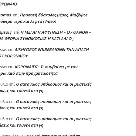
ΟΡΩΝΑΪΟ
homas
Προσοχή δύσκολες μέρες. Μαζέψτε
επί
όφιμα νερό και λεφτά (Video)
έμεσις
Η ΜΕΓΑΛΗ ΑΦΥΠΝΙΣΗ – Q / QANON –
επί
ΙΑ ΘΕΩΡΙΑ ΣΥΝΟΜΩΣΙΑΣ Ή ΚΑΤΙ ΑΛΛΟ ;
ΔΙΚΗΓΟΡΟΣ ΕΠΙΒΕΒΑΙΩΝΕΙ ΤΗΝ ΑΠΑΤΗ
stas
επί
ΟΥ ΚΟΡΩΝΑΪΟΥ
ΚΟΡΩΝΑΪΟΣ: Τι συμβαίνει με τον
stas
επί
ορωναϊό στην πραγματικότητα
Ο σατανικός υπόκοσμος και οι μυστικές
υλια
επί
σεις και τούνελ στη γη
Ο σατανικός υπόκοσμος και οι μυστικές
υλια
επί
σεις και τούνελ στη γη
Ο σατανικός υπόκοσμος και οι μυστικές
υλια
επί
σεις και τούνελ στη γη