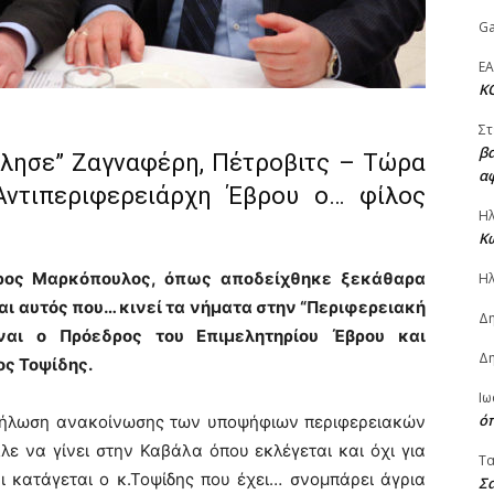
Ga
ΕΑ
Κ
Στ
βα
λησε” Ζαγναφέρη, Πέτροβιτς – Τώρα
α
Αντιπεριφερειάρχη Έβρου ο… φίλος
Ηλ
Κω
ρος Μαρκόπουλος, όπως αποδείχθηκε ξεκάθαρα
Ηλ
αι αυτός που… κινεί τα νήματα στην “Περιφερειακή
Δ
ναι ο Πρόεδρος του Επιμελητηρίου Έβρου και
Δη
ς Τοψίδης.
Ιω
ό
κδήλωση ανακοίνωσης των υποψήφιων περιφερειακών
ε να γίνει στην Καβάλα όπου εκλέγεται και όχι για
Τ
ι κατάγεται ο κ.Τοψίδης που έχει… σνομπάρει άγρια
Σα