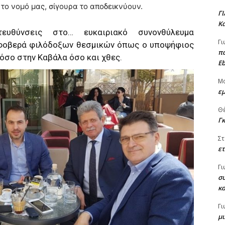
 το νομό μας, σίγουρα το αποδεικνύουν.
Γ
Κα
ευθύνσεις στο… ευκαιριακό συνονθύλευμα
Γι
ι φοβερά φιλόδοξων θεσμικών όπως ο υποψήφιος
πα
όσο στην Καβάλα όσο και χθες.
Eb
Μ
εμ
Θ
Γ
Στ
ετ
Γι
συ
κ
Γι
μι