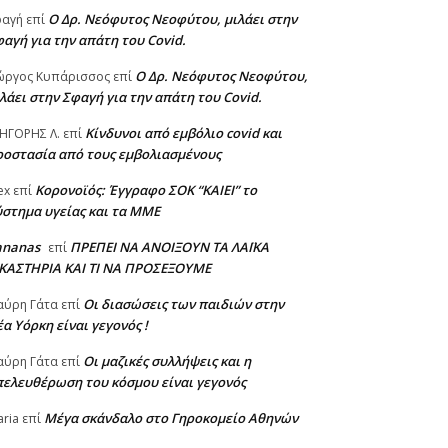
Ο Δρ. Νεόφυτος Νεοφύτου, μιλάει στην
φαγή
επί
αγή για την απάτη του Covid.
Ο Δρ. Νεόφυτος Νεοφύτου,
ώργος Κυπάρισσος
επί
λάει στην Σφαγή για την απάτη του Covid.
Κίνδυνοι από εμβόλιο covid και
ΗΓΟΡΗΣ Λ.
επί
ροστασία από τους εμβολιασμένους
Κορονοϊός: Έγγραφο ΣΟΚ “ΚΑΙΕΙ” το
ex
επί
στημα υγείας και τα ΜΜΕ
ananas
ΠΡΕΠΕΙ ΝΑ ΑΝΟΙΞΟΥΝ ΤΑ ΛΑΪΚΑ
επί
ΙΚΑΣΤΗΡΙΑ ΚΑΙ ΤΙ ΝΑ ΠΡΟΣΕΞΟΥΜΕ
Οι διασώσεις των παιδιών στην
αύρη Γάτα
επί
α Υόρκη είναι γεγονός !
Οι μαζικές συλλήψεις και η
αύρη Γάτα
επί
πελευθέρωση του κόσμου είναι γεγονός
Μέγα σκάνδαλο στο Γηροκομείο Αθηνών
ria
επί