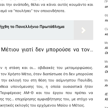
ΓΡ
και την ανάποδη, θέλει να κάνει αυτός κουμάντο και
α
ασμό να “πουλήσει” τον οποιονδήποτε.
Θ
πν
ξήχθη το Πανελλήνιο Πρωτάθλημα
Cl
κα
Μ
Α
Μέτιου γιατί δεν μπορούσε να τον…
Ο
Μ
Α
ν η στάση και οι… οβιδιακές του μεταμορφώσεις.
Ο
 τον Χρήστο Μέτιο, όταν διαπίστωσε ότι δεν μπορούσε
 την εκλογή του στη θέση του αείμνηστου Παυλίδη.
Μ
Α
θεια υπονόμευσης του, η οποία ουσιαστικά ήταν
 Περιφέρειας ΑΜ-Θ και του έργου που πρέπει να
Ι
ης της… επιχείρησης αμφισβήτησης του, με στόχο να
Κ
οικητικές εκλογές του ερχόμενου Μαίου ο Μέτιος.
Χ