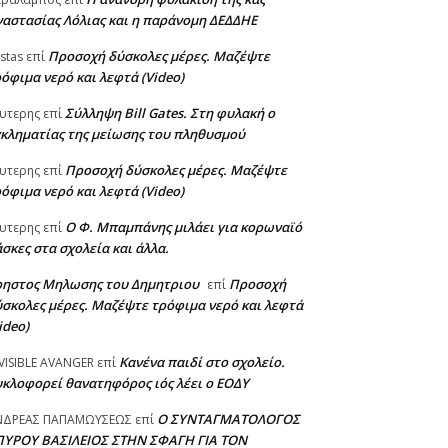
αστασίας Λόλιας και η παράνομη ΔΕΔΔΗΕ
Προσοχή δύσκολες μέρες. Μαζέψτε
stas
επί
όφιμα νερό και λεφτά (Video)
Σύλληψη Bill Gates. Στη φυλακή ο
υτερης
επί
κληματίας της μείωσης του πληθυσμού
Προσοχή δύσκολες μέρες. Μαζέψτε
υτερης
επί
όφιμα νερό και λεφτά (Video)
Ο Φ. Μπαμπάνης μιλάει για κορωναϊό
υτερης
επί
σκες στα σχολεία και άλλα.
ρηστος Μηλωσης του Δημητριου
Προσοχή
επί
σκολες μέρες. Μαζέψτε τρόφιμα νερό και λεφτά
ideo)
Κανένα παιδί στο σχολείο.
VISIBLE AVANGER
επί
κλοφορεί θανατηφόρος ιός λέει ο ΕΟΔΥ
Ο ΣΥΝΤΑΓΜΑΤΟΛΟΓΟΣ
ΝΔΡΕΑΣ ΠΑΠΑΜΩΥΣΕΩΣ
επί
ΠΥΡΟΥ ΒΑΣΙΛΕΙΟΣ ΣΤΗΝ ΣΦΑΓΗ ΓΙΑ ΤΟΝ