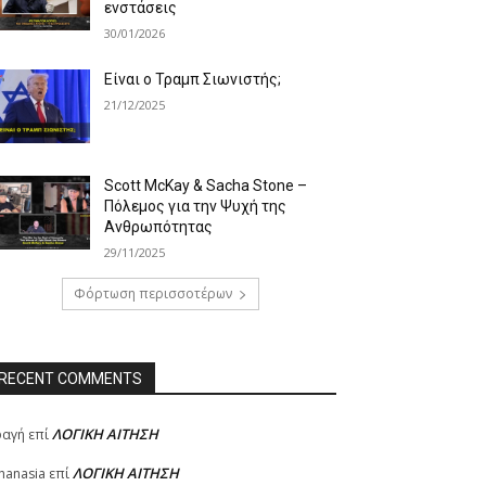
ενστάσεις
30/01/2026
Είναι ο Τραμπ Σιωνιστής;
21/12/2025
Scott McKay & Sacha Stone –
Πόλεμος για την Ψυχή της
Ανθρωπότητας
29/11/2025
Φόρτωση περισσοτέρων
RECENT COMMENTS
ΛΟΓΙΚΗ ΑΙΤΗΣΗ
φαγή
επί
ΛΟΓΙΚΗ ΑΙΤΗΣΗ
hanasia
επί