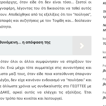
ρειάρχης, όταν είδε ότι δεν είναι τόσο… ζεστοί οι
Κ
ναφέρη, λέγοντας του ότι δικαιούται να τεθεί αυτός
T
υν. Αποδείχθηκε από τις εξελίξεις ότι τον “πούλησε”,
τρ
 επαφές και συζητήσεις με τον Τοψίδη και… δούλευαν
Ν
ιότητα.
Μ
ko
υθυνόμενη... η απόφαση της
Τ
ko
κ
όταν όλοι οι άλλοι συμφώνησαν να στηρίξουν τον
Ρο
όν. Ενώ μέχρι τότε συμμετείχε στις συναντήσεις και
βά
στα μαζί τους, όταν είδε ποια κατεύθυνση έπαιρναν
Ρο
έγξει, δεν είχε κανέναν ενδοιασμό να “πουλήσει” και
βά
ε άλλωστε χρόνια ως συνδικαλιστής στο ΓΕΩΤΤΕΕ με
ΑΚΕ, αρκεί αυτός να ελέγχει τις εξελίξεις. Έτσι
Ρο
βά
ν τρόπο που κινείται και λειτουργεί.