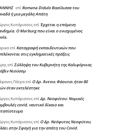
ΙΑΝΝΗΣ
Romana Didulo Βασίλισσα του
επί
ναδά ή μια μεγάλη Απάτη
Έρχεται η επόμενη
ώργος Κυπάρισσος
επί
νδημία. Ο Marburg που είναι ο ενισχυμένος
ola.
Καταγραφή εκπαιδευτικών που
αρικα
επί
πλέκονται στις εγκληματικές πράξεις
Σύλληψη του Κυβερνήτη της Καλιφόρνιας
έμης
επί
κάβιν Νιούσομ
Ο Δρ. Άντονι Φάουτσι ήταν 80
έφανος Πάτρα
επί
ών όταν εκτελέστηκε
Δρ. Νεοφύτου: Νομικές
ώργος Κυπάρισσος
επί
μβουλές covid, ναυτικό δίκαιο και
αταπίστευμα
Ο Δρ. Νεόφυτος Νεοφύτου,
ώργος Κυπάρισσος
επί
λάει στην Σφαγή για την απάτη του Covid.