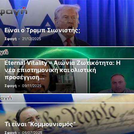
Είναι ο Τραμπ Σιωνιστής;
Σφαγή
-
21/12/2025
Eternal Vitality – Αιώνια Ζωτικότητα: Η
νέα επιστημονική και ολιστική
προσέγγιση...
Σφαγή
-
09/11/2025
Τι είναι “Κομμουνισμός”
Σφαγή
-
06/07/2025