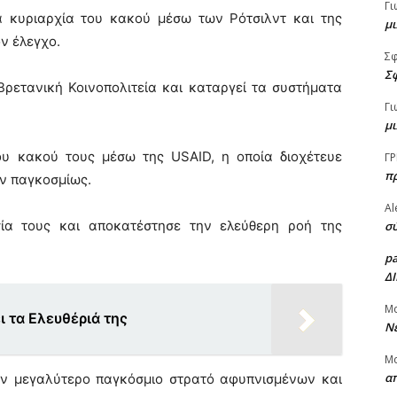
Γι
 κυριαρχία του κακού μέσω των Ρότσιλντ και της
μι
ν έλεγχο.
Σ
Σφ
ετανική Κοινοπολιτεία και καταργεί τα συστήματα
Γι
μι
 κακού τους μέσω της USAID, η οποία διοχέτευε
ΓΡ
π
ν παγκοσμίως.
Al
α τους και αποκατέστησε την ελεύθερη ροή της
σύ
p
Δ
Μ
 τα Ελευθέριά της
Νέ
Μ
α
ν μεγαλύτερο παγκόσμιο στρατό αφυπνισμένων και