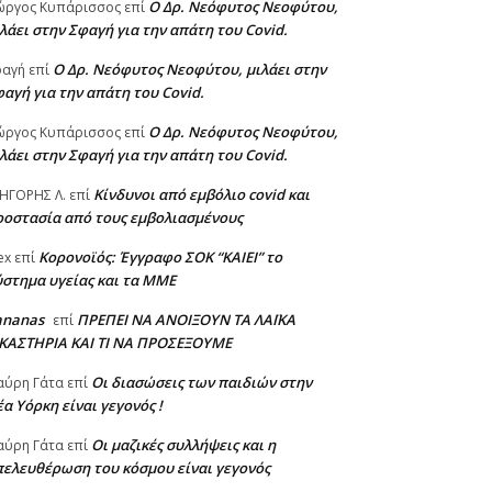
Ο Δρ. Νεόφυτος Νεοφύτου,
ώργος Κυπάρισσος
επί
λάει στην Σφαγή για την απάτη του Covid.
Ο Δρ. Νεόφυτος Νεοφύτου, μιλάει στην
φαγή
επί
αγή για την απάτη του Covid.
Ο Δρ. Νεόφυτος Νεοφύτου,
ώργος Κυπάρισσος
επί
λάει στην Σφαγή για την απάτη του Covid.
Κίνδυνοι από εμβόλιο covid και
ΗΓΟΡΗΣ Λ.
επί
ροστασία από τους εμβολιασμένους
Κορονοϊός: Έγγραφο ΣΟΚ “ΚΑΙΕΙ” το
ex
επί
στημα υγείας και τα ΜΜΕ
ananas
ΠΡΕΠΕΙ ΝΑ ΑΝΟΙΞΟΥΝ ΤΑ ΛΑΪΚΑ
επί
ΙΚΑΣΤΗΡΙΑ ΚΑΙ ΤΙ ΝΑ ΠΡΟΣΕΞΟΥΜΕ
Οι διασώσεις των παιδιών στην
αύρη Γάτα
επί
α Υόρκη είναι γεγονός !
Οι μαζικές συλλήψεις και η
αύρη Γάτα
επί
πελευθέρωση του κόσμου είναι γεγονός