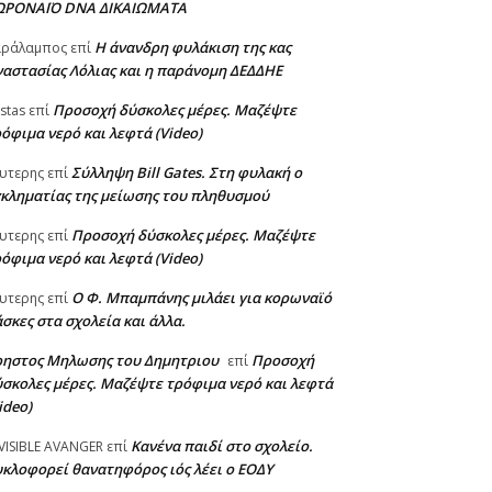
ΩΡΟΝΑΪΟ DNA ΔΙΚΑΙΩΜΑΤΑ
Η άνανδρη φυλάκιση της κας
αράλαμπος
επί
αστασίας Λόλιας και η παράνομη ΔΕΔΔΗΕ
Προσοχή δύσκολες μέρες. Μαζέψτε
stas
επί
όφιμα νερό και λεφτά (Video)
Σύλληψη Bill Gates. Στη φυλακή ο
υτερης
επί
κληματίας της μείωσης του πληθυσμού
Προσοχή δύσκολες μέρες. Μαζέψτε
υτερης
επί
όφιμα νερό και λεφτά (Video)
Ο Φ. Μπαμπάνης μιλάει για κορωναϊό
υτερης
επί
σκες στα σχολεία και άλλα.
ρηστος Μηλωσης του Δημητριου
Προσοχή
επί
σκολες μέρες. Μαζέψτε τρόφιμα νερό και λεφτά
ideo)
Κανένα παιδί στο σχολείο.
VISIBLE AVANGER
επί
κλοφορεί θανατηφόρος ιός λέει ο ΕΟΔΥ