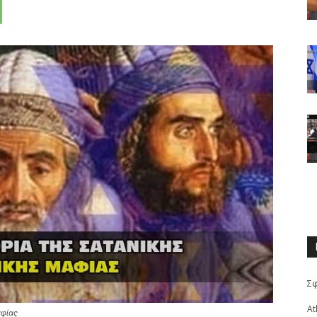
Σ
At
αφίας