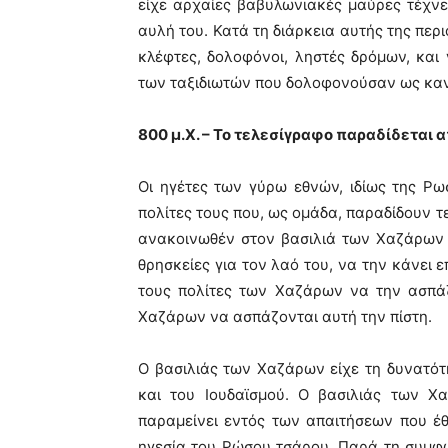
είχε αρχαίες βαβυλωνιακές μαύρες τέχν
αυλή του. Κατά τη διάρκεια αυτής της περ
κλέφτες, δολοφόνοι, ληστές δρόμων, και 
των ταξιδιωτών που δολοφονούσαν ως καν
800 μ.Χ. – Το τελεσίγραφο παραδίδεται 
Οι ηγέτες των γύρω εθνών, ιδίως της Ρ
πολίτες τους που, ως ομάδα, παραδίδουν 
ανακοινωθέν στον βασιλιά των Χαζάρων ότ
θρησκείες για τον λαό του, να την κάνει 
τους πολίτες των Χαζάρων να την ασπάζ
Χαζάρων να ασπάζονται αυτή την πίστη.
Ο βασιλιάς των Χαζάρων είχε τη δυνατότη
και του Ιουδαϊσμού. Ο βασιλιάς των Χ
παραμείνει εντός των απαιτήσεων που έ
ηγεσία του Ρώσου τσάρου. Παρά τη συμφω