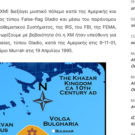
ΓΡ
α
ΧΜ) διεξάγει μυστικό πόλεμο κατά της Αμερικής και
ς τύπου False-flag Gladio και μέσω του παράνομου
Θ
πν
θεματικού Συστήματος, της IRS, του FBI, της FEMA,
νωρίζουμε με βεβαιότητα ότι η ΧΜ ήταν υπεύθυνη για
Cl
ίας, τύπου Gladio, κατά της Αμερικής στις 9-11-01,
κα
ίριο Murrah στις 19 Απριλίου 1995.
Μ
Α
Ο
Μ
Α
Ο
Μ
Α
Ι
Κ
Χ