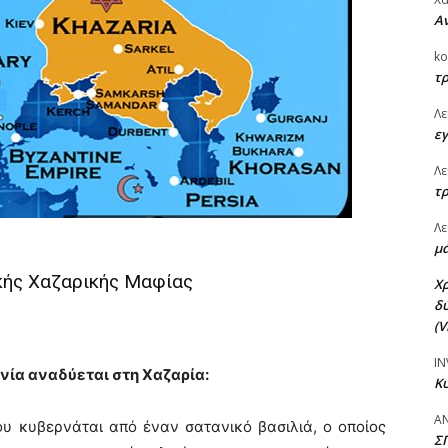
Αν
ko
τρ
Λε
εγ
Λε
τρ
Λε
μά
κής Χαζαρικής Μαφίας
Χ
δύ
(V
IN
ωνία αναδύεται στη Χαζαρία:
Κυ
Α
ου κυβερνάται από έναν σατανικό βασιλιά, ο οποίος
Σ