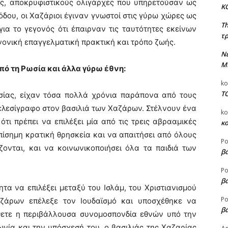
ες, αποκρυφιστικούς ολιγάρχες που υπηρετούσαν ως
Κ
ιόδου, οι Χαζάριοι έγιναν γνωστοί στις γύρω χώρες ως
T
για το γεγονός ότι έπαιρναν τις ταυτότητες εκείνων
τρ
ονική επαγγελματική πρακτική και τρόπο ζωής.
Ν
Μ
από τη Ρωσία και άλλα γύρω έθνη:
ko
Τ
ωσίας, είχαν τόσα πολλά χρόνια παράπονα από τους
τελεσίγραφο στον βασιλιά των Χαζάρων. Στέλνουν ένα
ko
ι πρέπει να επιλέξει μία από τις τρεις αβρααμικές
κ
επίσημη κρατική θρησκεία και να απαιτήσει από όλους
Ρο
ονται, και να κοινωνικοποιήσει όλα τα παιδιά των
βά
Ρο
βά
τα να επιλέξει μεταξύ του Ισλάμ, του Χριστιανισμού
Ρο
αζάρων επέλεξε τον Ιουδαϊσμό και υποσχέθηκε να
βά
θετε η περιβάλλουσα συνομοσπονδία εθνών υπό την
νία και την υπόσχεσή του, ο βασιλιάς της Χαζαρίας