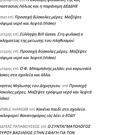
αστασίας Λόλιας και η παράνομη ΔΕΔΔΗΕ
Προσοχή δύσκολες μέρες. Μαζέψτε
stas
επί
όφιμα νερό και λεφτά (Video)
Σύλληψη Bill Gates. Στη φυλακή ο
υτερης
επί
κληματίας της μείωσης του πληθυσμού
Προσοχή δύσκολες μέρες. Μαζέψτε
υτερης
επί
όφιμα νερό και λεφτά (Video)
Ο Φ. Μπαμπάνης μιλάει για κορωναϊό
υτερης
επί
σκες στα σχολεία και άλλα.
ρηστος Μηλωσης του Δημητριου
Προσοχή
επί
σκολες μέρες. Μαζέψτε τρόφιμα νερό και λεφτά
ideo)
Κανένα παιδί στο σχολείο.
VISIBLE AVANGER
επί
κλοφορεί θανατηφόρος ιός λέει ο ΕΟΔΥ
Ο ΣΥΝΤΑΓΜΑΤΟΛΟΓΟΣ
ΝΔΡΕΑΣ ΠΑΠΑΜΩΥΣΕΩΣ
επί
ΠΥΡΟΥ ΒΑΣΙΛΕΙΟΣ ΣΤΗΝ ΣΦΑΓΗ ΓΙΑ ΤΟΝ