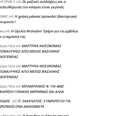
Οι μαζικές συλλήψεις και η
ΗΓΟΡΗΣ Λ.
επί
πελευθέρωση του κόσμου είναι γεγονός
Η χρήση μάσκας προκαλεί βακτηριακή
ΩΜΑΣ
επί
ευμονία !
Η Ομιλία Ντόναλντ Τράμπ για τα εμβόλια
aes
επί
ι η σημασία της
ΜΑΡΤΥΡΙΑ ΝΟΣΟΚΟΜΑΣ
αύρη Γάτα
επί
ΠΟΚΑΛΥΨΕΙΣ ΑΠΟ ΜΕΛΟΣ ΒΑΣΙΛΙΚΗΣ
ΙΚΟΓΕΝΕΙΑΣ
ΜΑΡΤΥΡΙΑ ΝΟΣΟΚΟΜΑΣ
αύρη Γάτα
επί
ΠΟΚΑΛΥΨΕΙΣ ΑΠΟ ΜΕΛΟΣ ΒΑΣΙΛΙΚΗΣ
ΙΚΟΓΕΝΕΙΑΣ
ΜΠΑΜΠΑΝΗΣ Φ. ΓΙΑ 4682
αύρη Γάτα
επί
ΦΑΙΡΕΣΗ ΓΟΝΙΚΗΣ ΜΕΡΙΜΝΑΣ ΚΑΙ ΑΛΛΑ
ΣΙΟΔΟΣ
Π. ΣΚΑΡΛΑΤΟΣ: ΣΥΝΕΝΤΕΥΞΗ ΓΙΑ
επί
ΩΡΟΝΑΪΟ DNA ΔΙΚΑΙΩΜΑΤΑ
Η άνανδρη φυλάκιση της κας
αράλαμπος
επί