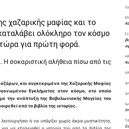
Ga
ΕΑ
ης χαζαρικής μαφίας και το
Κ
 καταλάβει ολόκληρο τον κόσμο
Στ
βα
τώρα για πρώτη φορά.
α
Ηλ
”… Η σοκαριστική αλήθεια πίσω από τις
Κω
Ηλ
 Χαζάρων, και συγκεκριμένα της Χαζαρικής Μαφίας
Δ
ργανωμένου Εγκλήματος στον κόσμο, στο οποίο
Δη
με την ανάπτυξη της Βαβυλωνιακής Μαγείας του
Ιω
ιρεθεί από τα βιβλία της ιστορίας.
ό
Τ
 λειτουργήσει ή να υπάρξει χωρίς άκρα μυστικότητα,
Σα
 για να εξαλειφθεί η ιστορία του από τα βιβλία της