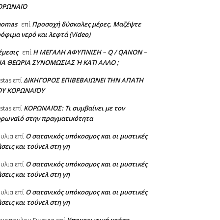
ΟΡΩΝΑΪΟ
homas
Προσοχή δύσκολες μέρες. Μαζέψτε
επί
όφιμα νερό και λεφτά (Video)
έμεσις
Η ΜΕΓΑΛΗ ΑΦΥΠΝΙΣΗ – Q / QANON –
επί
ΙΑ ΘΕΩΡΙΑ ΣΥΝΟΜΩΣΙΑΣ Ή ΚΑΤΙ ΑΛΛΟ ;
ΔΙΚΗΓΟΡΟΣ ΕΠΙΒΕΒΑΙΩΝΕΙ ΤΗΝ ΑΠΑΤΗ
stas
επί
ΟΥ ΚΟΡΩΝΑΪΟΥ
ΚΟΡΩΝΑΪΟΣ: Τι συμβαίνει με τον
stas
επί
ορωναϊό στην πραγματικότητα
Ο σατανικός υπόκοσμος και οι μυστικές
υλια
επί
σεις και τούνελ στη γη
Ο σατανικός υπόκοσμος και οι μυστικές
υλια
επί
σεις και τούνελ στη γη
Ο σατανικός υπόκοσμος και οι μυστικές
υλια
επί
σεις και τούνελ στη γη