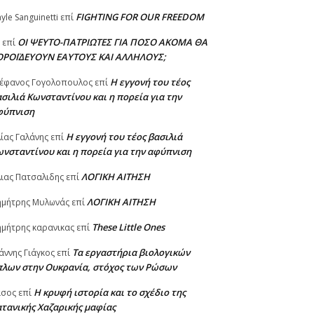
FIGHTING FOR OUR FREEDOM
yle Sanguinetti
επί
ΟΙ ΨΕΥΤΟ-ΠΑΤΡΙΩΤΕΣ ΓΙΑ ΠΟΣΟ ΑΚΟΜΑ ΘΑ
επί
ΟΡΟΪΔΕΥΟΥΝ ΕΑΥΤΟΥΣ ΚΑΙ ΑΛΛΗΛΟΥΣ;
Η εγγονή του τέος
έφανος Γογολοπουλος
επί
σιλιά Κωνσταντίνου και η πορεία για την
φύπνιση
Η εγγονή του τέος βασιλιά
ίας Γαλάνης
επί
νσταντίνου και η πορεία για την αφύπνιση
ΛΟΓΙΚΗ ΑΙΤΗΣΗ
ιας Πατσαλιδης
επί
ΛΟΓΙΚΗ ΑΙΤΗΣΗ
ημήτρης Μυλωνάς
επί
These Little Ones
μήτρης καρανικας
επί
Τα εργαστήρια βιολογικών
άννης Γιάγκος
επί
πλων στην Ουκρανία, στόχος των Ρώσων
Η κρυφή ιστορία και το σχέδιο της
ασος
επί
τανικής Χαζαρικής μαφίας