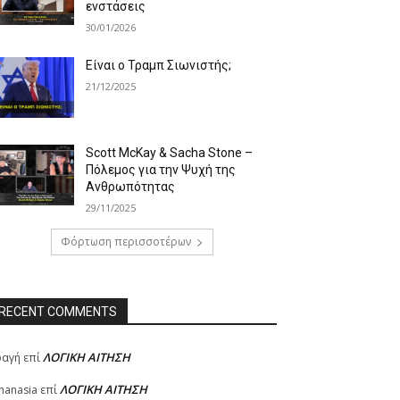
ενστάσεις
30/01/2026
Είναι ο Τραμπ Σιωνιστής;
21/12/2025
Scott McKay & Sacha Stone –
Πόλεμος για την Ψυχή της
Ανθρωπότητας
29/11/2025
Φόρτωση περισσοτέρων
RECENT COMMENTS
ΛΟΓΙΚΗ ΑΙΤΗΣΗ
φαγή
επί
ΛΟΓΙΚΗ ΑΙΤΗΣΗ
hanasia
επί