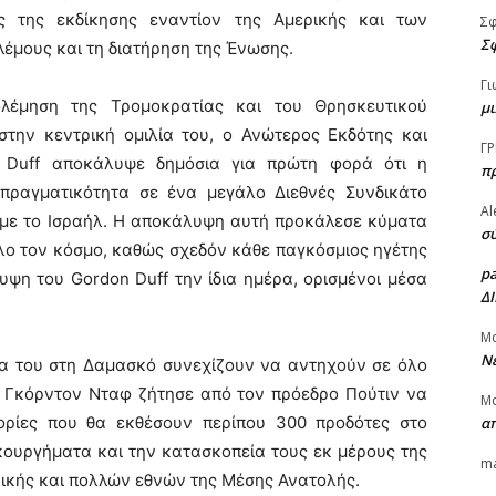
ς της εκδίκησης εναντίον της Αμερικής και των
Σ
Σφ
λέμους και τη διατήρηση της Ένωσης.
Γι
λέμηση της Τρομοκρατίας και του Θρησκευτικού
μι
στην κεντρική ομιλία του, ο Ανώτερος Εκδότης και
ΓΡ
n Duff αποκάλυψε δημόσια για πρώτη φορά ότι η
π
 πραγματικότητα σε ένα μεγάλο Διεθνές Συνδικάτο
Al
με το Ισραήλ. Η αποκάλυψη αυτή προκάλεσε κύματα
σύ
λο τον κόσμο, καθώς σχεδόν κάθε παγκόσμιος ηγέτης
p
ψη του Gordon Duff την ίδια ημέρα, ορισμένοι μέσα
Δ
Μ
Νέ
λία του στη Δαμασκό συνεχίζουν να αντηχούν σε όλο
ο Γκόρντον Νταφ ζήτησε από τον πρόεδρο Πούτιν να
Μ
ορίες που θα εκθέσουν περίπου 300 προδότες στο
α
ουργήματα και την κατασκοπεία τους εκ μέρους της
ma
ικής και πολλών εθνών της Μέσης Ανατολής.