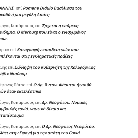
ΙΑΝΝΗΣ
Romana Didulo Βασίλισσα του
επί
ναδά ή μια μεγάλη Απάτη
Έρχεται η επόμενη
ώργος Κυπάρισσος
επί
νδημία. Ο Marburg που είναι ο ενισχυμένος
ola.
Καταγραφή εκπαιδευτικών που
αρικα
επί
πλέκονται στις εγκληματικές πράξεις
Σύλληψη του Κυβερνήτη της Καλιφόρνιας
έμης
επί
κάβιν Νιούσομ
Ο Δρ. Άντονι Φάουτσι ήταν 80
έφανος Πάτρα
επί
ών όταν εκτελέστηκε
Δρ. Νεοφύτου: Νομικές
ώργος Κυπάρισσος
επί
μβουλές covid, ναυτικό δίκαιο και
αταπίστευμα
Ο Δρ. Νεόφυτος Νεοφύτου,
ώργος Κυπάρισσος
επί
λάει στην Σφαγή για την απάτη του Covid.