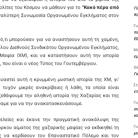
πολίτες του Κόσμου να μάθουν για το
“Κακό πέρα από
Γ
Κα
εγαλύτερη Συνωμοσία Οργανωμένου Εγκλήματος στον
Γι
πα
Eb
ό,τι μπορούσαν για να αναστήσουν αυτή τη χαμένη,
γάλου Διεθνούς Συνδικάτου Οργανωμένου Εγκλήματος,
Μ
Μαφία (ΧΜ), και να καταστήσουν αυτή την ιστορία
εμ
 που είναι ο νέος Τύπος του Γουτεμβέργιου.
Θ
Γ
αστεί αυτή η κρυμμένη μυστική ιστορία της ΧΜ, γι’
Στ
τυχόν μικρές ανακρίβειες ή λάθη, τα οποία είναι
ετ
ξεθάψουμε την αληθινή ιστορία της Χαζαρίας και της
Γι
σαμε για να την ανακατασκευάσουμε.
συ
κ
τελείες και έκανε την πραγματική ανακάλυψη της
Γι
όρκου αίματος της χαζαρικής μαφίας να εκδικηθεί τη
μι
ς να κερδίσουν τον Επαναστατικό Πόλεμο και τον