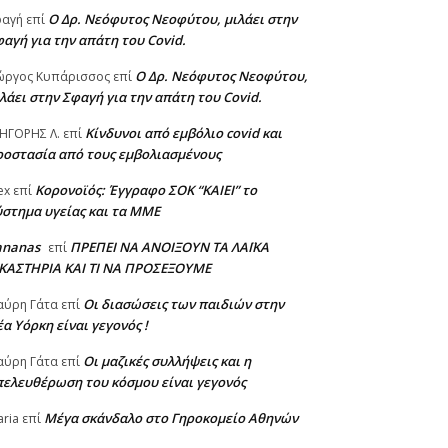
Ο Δρ. Νεόφυτος Νεοφύτου, μιλάει στην
φαγή
επί
αγή για την απάτη του Covid.
Ο Δρ. Νεόφυτος Νεοφύτου,
ώργος Κυπάρισσος
επί
λάει στην Σφαγή για την απάτη του Covid.
Κίνδυνοι από εμβόλιο covid και
ΗΓΟΡΗΣ Λ.
επί
ροστασία από τους εμβολιασμένους
Κορονοϊός: Έγγραφο ΣΟΚ “ΚΑΙΕΙ” το
ex
επί
στημα υγείας και τα ΜΜΕ
ananas
ΠΡΕΠΕΙ ΝΑ ΑΝΟΙΞΟΥΝ ΤΑ ΛΑΪΚΑ
επί
ΙΚΑΣΤΗΡΙΑ ΚΑΙ ΤΙ ΝΑ ΠΡΟΣΕΞΟΥΜΕ
Οι διασώσεις των παιδιών στην
αύρη Γάτα
επί
α Υόρκη είναι γεγονός !
Οι μαζικές συλλήψεις και η
αύρη Γάτα
επί
πελευθέρωση του κόσμου είναι γεγονός
Μέγα σκάνδαλο στο Γηροκομείο Αθηνών
ria
επί