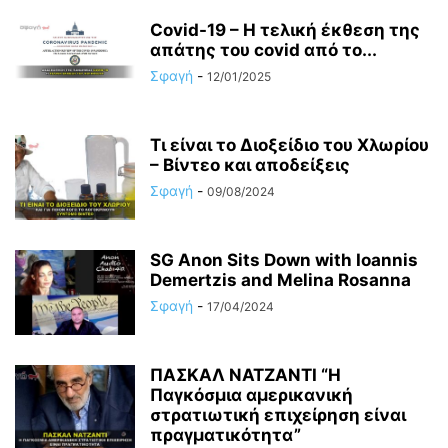
Covid-19 – Η τελική έκθεση της
απάτης του covid από το...
Σφαγή
-
12/01/2025
Τι είναι το Διοξείδιο του Χλωρίου
– Βίντεο και αποδείξεις
Σφαγή
-
09/08/2024
SG Anon Sits Down with Ioannis
Demertzis and Melina Rosanna
Σφαγή
-
17/04/2024
ΠΑΣΚΑΛ ΝΑΤΖΑΝΤΙ “Η
Παγκόσμια αμερικανική
στρατιωτική επιχείρηση είναι
πραγματικότητα”