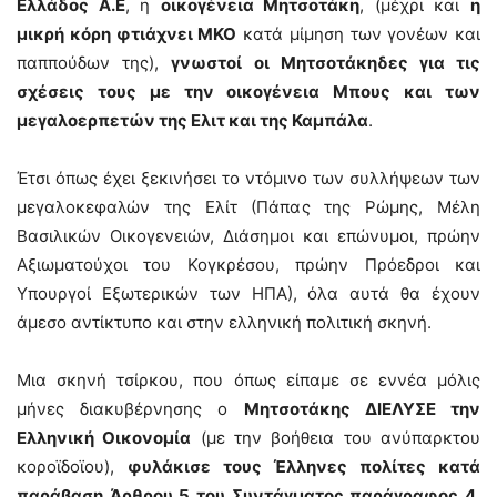
Ελλάδος Α.Ε
, η
οικογένεια Μητσοτάκη
, (μέχρι και
η
μικρή κόρη φτιάχνει ΜΚΟ
κατά μίμηση των γονέων και
παππούδων της),
γνωστοί οι Μητσοτάκηδες για τις
σχέσεις τους με την οικογένεια Μπους και των
μεγαλοερπετών της Ελιτ και της Καμπάλα
.
Έτσι όπως έχει ξεκινήσει το ντόμινο των συλλήψεων των
μεγαλοκεφαλών της Ελίτ (Πάπας της Ρώμης, Μέλη
Βασιλικών Οικογενειών, Διάσημοι και επώνυμοι, πρώην
Αξιωματούχοι του Κογκρέσου, πρώην Πρόεδροι και
Υπουργοί Εξωτερικών των ΗΠΑ), όλα αυτά θα έχουν
άμεσο αντίκτυπο και στην ελληνική πολιτική σκηνή.
Μια σκηνή τσίρκου, που όπως είπαμε σε εννέα μόλις
μήνες διακυβέρνησης ο
Μητσοτάκης ΔΙΕΛΥΣΕ την
Ελληνική Οικονομία
(με την βοήθεια του ανύπαρκτου
κοροϊδοϊου),
φυλάκισε τους Έλληνες πολίτες κατά
παράβαση Άρθρου 5 του Συντάγματος παράγραφος 4
,