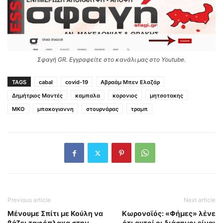
Σφαγή GR. Εγγραφείτε στο κανάλι μας στο Youtube.
TAGS
cabal
covid-19
Αβραάμ Μπεν Ελαζάρ
Δημήτριος Μαντές
καμπαλα
κορονιος
μητσοτακης
ΜΚΟ
μπακογιαννη
στουρνάρας
τραμπ
Previous article
Next article
Μένουμε Σπίτι με Κούλη να
Κωρονοϊός: «Φήμες» λένε
βάζει ταφόπλακα στην
ότι αυτοί οι διάσημοι είναι