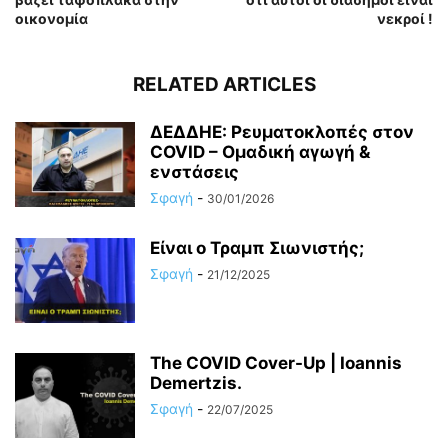
οικονομία
νεκροί !
RELATED ARTICLES
ΔΕΔΔΗΕ: Ρευματοκλοπές στον
COVID – Ομαδική αγωγή &
ενστάσεις
Σφαγή
-
30/01/2026
Είναι ο Τραμπ Σιωνιστής;
Σφαγή
-
21/12/2025
The COVID Cover-Up | Ioannis
Demertzis.
Σφαγή
-
22/07/2025