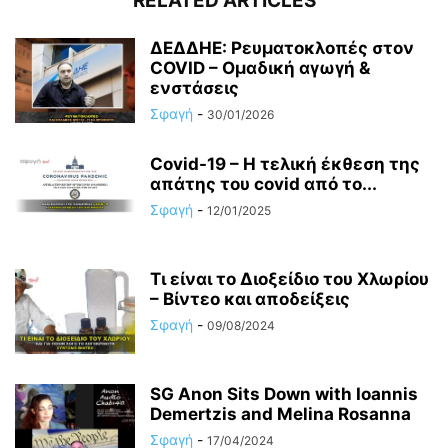
RELATED ARTICLES
ΔΕΔΔΗΕ: Ρευματοκλοπές στον
COVID – Ομαδική αγωγή &
ενστάσεις
Σφαγή
-
30/01/2026
Covid-19 – Η τελική έκθεση της
απάτης του covid από το...
Σφαγή
-
12/01/2025
Τι είναι το Διοξείδιο του Χλωρίου
– Βίντεο και αποδείξεις
Σφαγή
-
09/08/2024
SG Anon Sits Down with Ioannis
Demertzis and Melina Rosanna
Σφαγή
-
17/04/2024