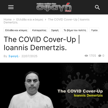
Home
Ελλάδα και κόσμος
The COVID Cover-Up | Ioannis
Demertzis.
Ελλάδα και κόσμος
Καταγγελίες
Σφαγή
Το βήμα του πολίτη
Υγεία
The COVID Cover-Up |
Ioannis Demertzis.
1705
0
By
Σφαγή
-
22/07/2025