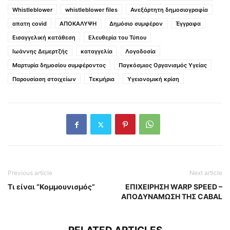
Whistleblower
whistleblower files
Ανεξάρτητη δημοσιογραφία
απατη covid
ΑΠΟΚΑΛΥΨΗ
Δημόσιο συμφέρον
Έγγραφα
Εισαγγελική κατάθεση
Ελευθερία του Τύπου
Ιωάννης Δεμερτζής
καταγγελία
Λογοδοσία
Μαρτυρία δημοσίου συμφέροντος
Παγκόσμιος Οργανισμός Υγείας
Παρουσίαση στοιχείων
Τεκμήρια
Υγειονομική κρίση
Previous article
Next article
Τι είναι “Κομμουνισμός”
ΕΠΙΧΕΙΡΗΣΗ WARP SPEED –
ΑΠΟΔΥΝΑΜΩΣΗ ΤΗΣ CABAL