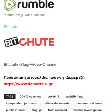
Rumble-Sfagi-Video-Channel.
Bitchute
Bitchute-Sfagi-Video-Channel.
Προσωπική ιστοσελίδα :Ιωάννη : Δεμερτζή.
https://www.demertzisi.gr
.
TAGS
COVID cover-up
covid-19
covid19 fraud
independent journalism
official documents
pandemic evidence
public interest
sfagi gr
truth revealed
vaccine investigation