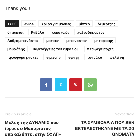
Thank you !
TAGS
evros
Άρθρα για μάσκες
βίντεο
δεμερτζης
δημαρχοι
Καβάλα
κοροναϊός
λαθροδημαρχοι
Λαθρομετανάστες
μασκες
μεταναστες
μηταρακης
μουριάδης
Παρενέργειες του εμβολίου.
περιφερειαρχες
προσφορα μασκες
σιμιτσης
σφαγή
τσανάκα
φελώνη
Previous article
Next article
Μέλος της ΔΥΝΑΜΙΣ που
ΤΑ ΣΥΜΒΟΛΑΙΑ ΠΟΥ ΔΕΝ
ίδρυσε ο Μακαριστός
ΕΚΤΕΛΕΣΤΗΚΑΝΕ ΜΕ ΤΑ 20
αποκαλύπτει στην ΣΦΑΓΗ
ΟΝΟΜΑΤΑ