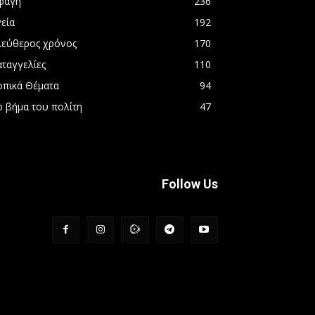
φαγή
236
εία
192
λεύθερος χρόνος
170
αταγγελίες
110
οπικά Θέματα
94
ο βήμα του πολίτη
47
Follow Us