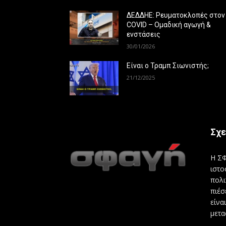
ΔΕΔΔΗΕ: Ρευματοκλοπές στον
COVID – Ομαδική αγωγή &
ενστάσεις
30/01/2026
Είναι ο Τραμπ Σιωνιστής;
21/12/2025
Σχε
Η ΣΦ
ιστο
πολι
πιέσ
είνα
μετα