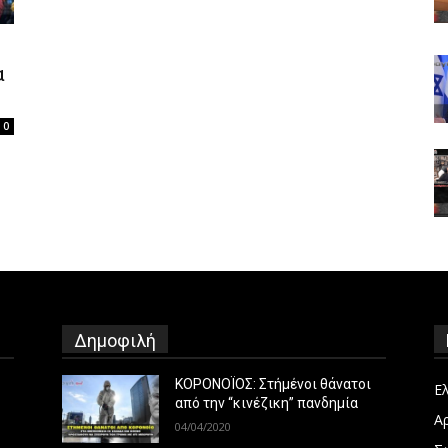
α
0
Δημοφιλή
ΚΟΡΟΝΟΪΟΣ: Στήμένοι θάνατοι
Ε
από την “κινέζικη” πανδημία
Α
04/04/2020