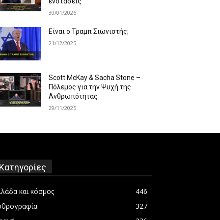
ενστάσεις
30/01/2026
Είναι ο Τραμπ Σιωνιστής;
21/12/2025
Scott McKay & Sacha Stone –
Πόλεμος για την Ψυχή της
Ανθρωπότητας
29/11/2025
Κατηγορίες
λλάδα και κόσμος
446
ρθρογραφία
327