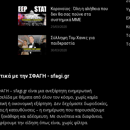
Σ
Υγ
Κορονοϊος : Όλη η αλήθεια που
δεν θα σας πούνε στα
Ε
συστημικά ΜΜΕ
Κ
25/03/2020
Τ
Σύλληψη Τομ Χανκς για
παιδεραστία
Τ
30/03/2020
τικά με την ΣΦΑΓΗ - sfagi.gr
ΑΓΗ – sfagi.gr είναι μια ανεξάρτητη ενημερωτική
σελίδα με θέματα από όλον τον κόσμο, χωρίς καμία
τική ή οικονομική εξάρτηση. Δεν δεχόμαστε δωροδοκίες,
εις ή κατευθύνσεις – η ενημέρωση που παρουσιάζουμε
ι ξεκάθαρη και αδέσμευτη. Με συνέπεια και διαφάνεια,
φέρουμε την είδηση όπως είναι, χωρίς φίλτρα.