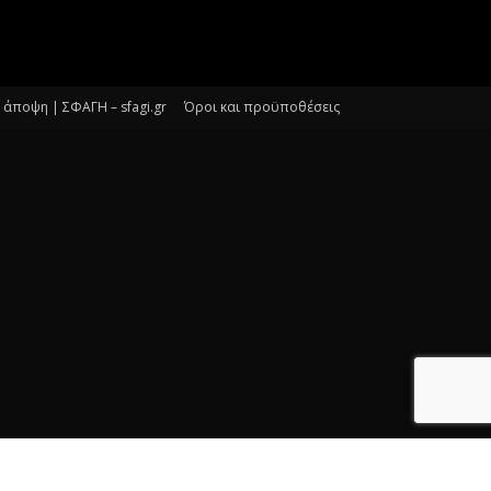
άποψη | ΣΦΑΓΗ – sfagi.gr
Όροι και προϋποθέσεις