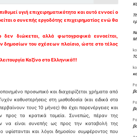
Κ
πιθυμεί υγιή επιχειρηματικότητα και αυτό εννοεί ο
T
οείται ο συνεπής εργοδότης επιχειρηματίας ενώ θα
τρ
Ν
 δεν διώκεται, αλλά φωτογραφικά ευνοείται,
Μ
 δημοσίων του σχέσεων πλαίσιο, ώστε στο τέλος
ko
Τ
λειτουργία Καζίνο στο Ελληνικό!!!
ko
κ
Ρο
βά
τοποιημένο προσωπικό και διαχειρίζεται χρήματα από
υχόν καθυστερήσεις στη μισθοδοσία (και ειδικά στα
Ρο
περβαίνουν τους 10 μήνες) θα έχει παρενέργειες και
βά
ν προς τα κρατικά ταμεία. Συνεπώς, πέραν της
Ρο
ν να είναι συνεπής ως προς την καταβολή της
βά
νο υφίστανται και λόγοι δημοσίου συμφέροντος που