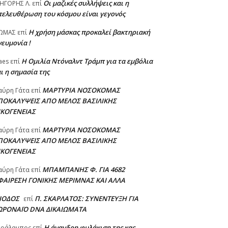
Οι μαζικές συλλήψεις και η
ΗΓΟΡΗΣ Λ.
επί
πελευθέρωση του κόσμου είναι γεγονός
Η χρήση μάσκας προκαλεί βακτηριακή
ΩΜΑΣ
επί
ευμονία !
Η Ομιλία Ντόναλντ Τράμπ για τα εμβόλια
aes
επί
ι η σημασία της
ΜΑΡΤΥΡΙΑ ΝΟΣΟΚΟΜΑΣ
αύρη Γάτα
επί
ΠΟΚΑΛΥΨΕΙΣ ΑΠΟ ΜΕΛΟΣ ΒΑΣΙΛΙΚΗΣ
ΙΚΟΓΕΝΕΙΑΣ
ΜΑΡΤΥΡΙΑ ΝΟΣΟΚΟΜΑΣ
αύρη Γάτα
επί
ΠΟΚΑΛΥΨΕΙΣ ΑΠΟ ΜΕΛΟΣ ΒΑΣΙΛΙΚΗΣ
ΙΚΟΓΕΝΕΙΑΣ
ΜΠΑΜΠΑΝΗΣ Φ. ΓΙΑ 4682
αύρη Γάτα
επί
ΦΑΙΡΕΣΗ ΓΟΝΙΚΗΣ ΜΕΡΙΜΝΑΣ ΚΑΙ ΑΛΛΑ
ΣΙΟΔΟΣ
Π. ΣΚΑΡΛΑΤΟΣ: ΣΥΝΕΝΤΕΥΞΗ ΓΙΑ
επί
ΩΡΟΝΑΪΟ DNA ΔΙΚΑΙΩΜΑΤΑ
Η άνανδρη φυλάκιση της κας
αράλαμπος
επί