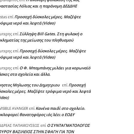
αστασίας Λόλιας και η παράνομη ΔΕΔΔΗΕ
Προσοχή δύσκολες μέρες. Μαζέψτε
stas
επί
όφιμα νερό και λεφτά (Video)
Σύλληψη Bill Gates. Στη φυλακή ο
υτερης
επί
κληματίας της μείωσης του πληθυσμού
Προσοχή δύσκολες μέρες. Μαζέψτε
υτερης
επί
όφιμα νερό και λεφτά (Video)
Ο Φ. Μπαμπάνης μιλάει για κορωναϊό
υτερης
επί
σκες στα σχολεία και άλλα.
ρηστος Μηλωσης του Δημητριου
Προσοχή
επί
σκολες μέρες. Μαζέψτε τρόφιμα νερό και λεφτά
ideo)
Κανένα παιδί στο σχολείο.
VISIBLE AVANGER
επί
κλοφορεί θανατηφόρος ιός λέει ο ΕΟΔΥ
Ο ΣΥΝΤΑΓΜΑΤΟΛΟΓΟΣ
ΝΔΡΕΑΣ ΠΑΠΑΜΩΥΣΕΩΣ
επί
ΠΥΡΟΥ ΒΑΣΙΛΕΙΟΣ ΣΤΗΝ ΣΦΑΓΗ ΓΙΑ ΤΟΝ