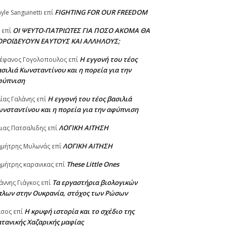
FIGHTING FOR OUR FREEDOM
yle Sanguinetti
επί
ΟΙ ΨΕΥΤΟ-ΠΑΤΡΙΩΤΕΣ ΓΙΑ ΠΟΣΟ ΑΚΟΜΑ ΘΑ
επί
ΟΡΟΪΔΕΥΟΥΝ ΕΑΥΤΟΥΣ ΚΑΙ ΑΛΛΗΛΟΥΣ;
Η εγγονή του τέος
έφανος Γογολοπουλος
επί
σιλιά Κωνσταντίνου και η πορεία για την
φύπνιση
Η εγγονή του τέος βασιλιά
ίας Γαλάνης
επί
νσταντίνου και η πορεία για την αφύπνιση
ΛΟΓΙΚΗ ΑΙΤΗΣΗ
ιας Πατσαλιδης
επί
ΛΟΓΙΚΗ ΑΙΤΗΣΗ
ημήτρης Μυλωνάς
επί
These Little Ones
μήτρης καρανικας
επί
Τα εργαστήρια βιολογικών
άννης Γιάγκος
επί
πλων στην Ουκρανία, στόχος των Ρώσων
Η κρυφή ιστορία και το σχέδιο της
ασος
επί
τανικής Χαζαρικής μαφίας