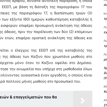
όντος άρθρου, συνιστά αυτοτελή παράβαση, η οποία
Αν
 η ΕΕΕΠ, με βάση τη διάταξη της παραγράφου 17 του
πειες της παραγράφου 17, η διαπίστωση τριών (3)
ko
τρ
ω των εξήντα (60) ημερών καθυστέρηση καταβολής ή
 εισφορών επιφέρει προσωρινή ανάκληση της άδειας
Λε
ης άδειας, πριν την παρέλευση των δύο (2) επόμενων
εγ
ν ετών, επιφέρει οριστική ανάκληση της άδειας και
Λε
τρ
ίται ο έλεγχος της ΕΕΕΠ επί της καταβολής της
Λε
ς της άδειας των Καζίνο που χρωστάνε μισθούς στο
μά
ρχεται μόνο όταν το Καζίνο οφείλει στο Δημόσιο.
Χ
θέτησε την ανωμαλία που υπήρχε στη μισθοδοσία όλων
δύ
ολύνοντας ουσιαστικά έναν εργοδότη, ο οποίος είναι
(V
ερά πολλούς μήνες μισθούς στο προσωπικό του.
IN
Κυ
ειών & επαγγελματιών που θα
Α
Σ