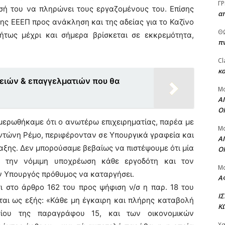
ΓΡ
ή του να πληρώνει τους εργαζομένους του. Επίσης
α
 της ΕΕΕΠ προς ανάκληση και της αδείας για το Καζίνο
Θ
ήτως μέχρι και σήμερα βρίσκεται σε εκκρεμότητα,
πν
Cl
κα
ειών & επαγγελματιών που θα
Μ
Α
Ο
μερωθήκαμε ότι ο ανωτέρω επιχειρηματίας, παρέα με
Μ
Αντώνη Ρέμο, περιφέρονταν σε Υπουργικά γραφεία και
Α
αξης. Δεν μπορούσαμε βεβαίως να πιστέψουμε ότι μία
Ο
ώς την νόμιμη υποχρέωση κάθε εργοδότη και τον
Μ
ν Υπουργός πρόθυμος να καταργήσει.
Α
ι στο άρθρο 162 του προς ψήφιση ν/σ η παρ. 18 του
Ι
ται ως εξής: «Κάθε μη έγκαιρη και πλήρης καταβολή
Κ
σίου της παραγράφου 15, και των οικονομικών
Χ