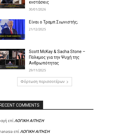
ενστάσεις
30/01/2026
Είναι ο Τραμπ Σιωνιστής;
21/12/2025
Scott McKay & Sacha Stone –
Πόλεμος για την Ψυχή της
Ανθρωπότητας
29/11/2025
Φόρτωση περισσοτέρων
RECENT COMMENTS
ΛΟΓΙΚΗ ΑΙΤΗΣΗ
φαγή
επί
ΛΟΓΙΚΗ ΑΙΤΗΣΗ
hanasia
επί