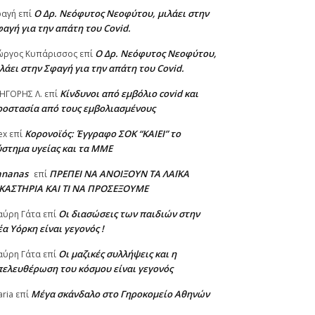
Ο Δρ. Νεόφυτος Νεοφύτου, μιλάει στην
φαγή
επί
αγή για την απάτη του Covid.
Ο Δρ. Νεόφυτος Νεοφύτου,
ώργος Κυπάρισσος
επί
λάει στην Σφαγή για την απάτη του Covid.
Κίνδυνοι από εμβόλιο covid και
ΗΓΟΡΗΣ Λ.
επί
ροστασία από τους εμβολιασμένους
Κορονοϊός: Έγγραφο ΣΟΚ “ΚΑΙΕΙ” το
ex
επί
στημα υγείας και τα ΜΜΕ
ananas
ΠΡΕΠΕΙ ΝΑ ΑΝΟΙΞΟΥΝ ΤΑ ΛΑΪΚΑ
επί
ΙΚΑΣΤΗΡΙΑ ΚΑΙ ΤΙ ΝΑ ΠΡΟΣΕΞΟΥΜΕ
Οι διασώσεις των παιδιών στην
αύρη Γάτα
επί
α Υόρκη είναι γεγονός !
Οι μαζικές συλλήψεις και η
αύρη Γάτα
επί
πελευθέρωση του κόσμου είναι γεγονός
Μέγα σκάνδαλο στο Γηροκομείο Αθηνών
ria
επί