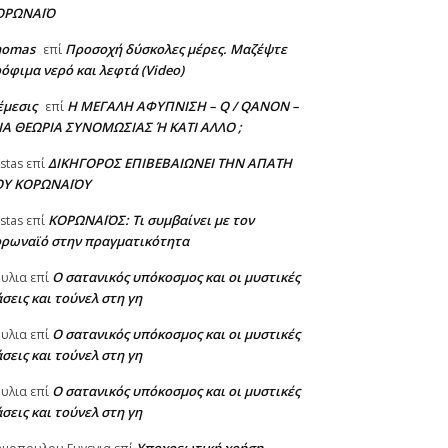
ΟΡΩΝΑΪΟ
homas
Προσοχή δύσκολες μέρες. Μαζέψτε
επί
όφιμα νερό και λεφτά (Video)
έμεσις
Η ΜΕΓΑΛΗ ΑΦΥΠΝΙΣΗ – Q / QANON –
επί
ΙΑ ΘΕΩΡΙΑ ΣΥΝΟΜΩΣΙΑΣ Ή ΚΑΤΙ ΑΛΛΟ ;
ΔΙΚΗΓΟΡΟΣ ΕΠΙΒΕΒΑΙΩΝΕΙ ΤΗΝ ΑΠΑΤΗ
stas
επί
ΟΥ ΚΟΡΩΝΑΪΟΥ
ΚΟΡΩΝΑΪΟΣ: Τι συμβαίνει με τον
stas
επί
ορωναϊό στην πραγματικότητα
Ο σατανικός υπόκοσμος και οι μυστικές
υλια
επί
σεις και τούνελ στη γη
Ο σατανικός υπόκοσμος και οι μυστικές
υλια
επί
σεις και τούνελ στη γη
Ο σατανικός υπόκοσμος και οι μυστικές
υλια
επί
σεις και τούνελ στη γη