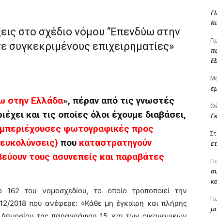
Γ
Κα
εις στο σχέδιο νόμου “Επενδύω στην
Γι
σε συγκεκριμένους επιχειρηματίες»
πα
Eb
Μ
εμ
ω στην Ελλάδα
», πέραν από τις γνωστές
Θ
έχει και τις οποίες όλοι έχουμε διαβάσει,
Γ
εμπεριέχουσες φωτογραφικές προς
Στ
ιευκολύνσεις)
που
καταστρατηγούν
ετ
βεύουν τους ασυνεπείς και παραβάτες
Γι
συ
κ
 162 του νομοσχεδίου, το οποίο τροποποιεί την
Γι
12/2018 που ανέφερε: «Κάθε μη έγκαιρη και πλήρης
μι
 Δημοσίου της παραγράφου 15, και των οικονομικών