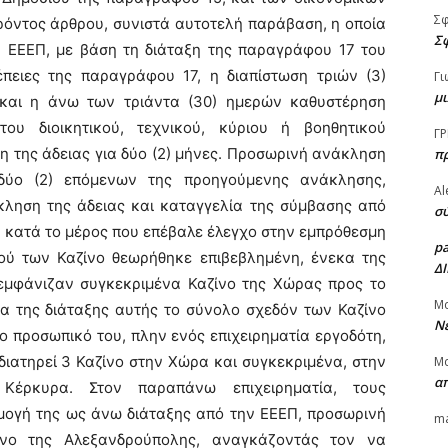
Σ
όντος άρθρου, συνιστά αυτοτελή παράβαση, η οποία
Σφ
 η ΕΕΕΠ, με βάση τη διάταξη της παραγράφου 17 του
πειες της παραγράφου 17, η διαπίστωση τριών (3)
Γι
μι
και η άνω των τριάντα (30) ημερών καθυστέρηση
υ διοικητικού, τεχνικού, κύριου ή βοηθητικού
ΓΡ
 της άδειας για δύο (2) μήνες. Προσωρινή ανάκληση
π
δύο (2) επόμενων της προηγούμενης ανάκλησης,
Al
άκληση της άδειας και καταγγελία της σύμβασης από
σύ
, κατά το μέρος που επέβαλε έλεγχο στην εμπρόθεσμη
p
ού των Καζίνο θεωρήθηκε επιβεβλημένη, ένεκα της
Δ
εμφάνιζαν συγκεκριμένα Καζίνο της Χώρας προς το
Μ
α της διάταξης αυτής το σύνολο σχεδόν των Καζίνο
Νέ
 προσωπικό του, πλην ενός επιχειρηματία εργοδότη,
διατηρεί 3 Καζίνο στην Χώρα και συγκεκριμένα, στην
Μ
α
Κέρκυρα. Στον παραπάνω επιχειρηματία, τους
μογή της ως άνω διάταξης από την ΕΕΕΠ, προσωρινή
ma
ίνο της Αλεξανδρούπολης, αναγκάζοντάς τον να