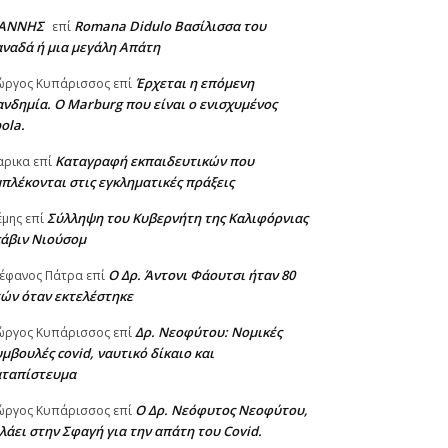
ΙΑΝΝΗΣ
Romana Didulo Βασίλισσα του
επί
ναδά ή μια μεγάλη Απάτη
Έρχεται η επόμενη
ώργος Κυπάρισσος
επί
νδημία. Ο Marburg που είναι ο ενισχυμένος
ola.
Καταγραφή εκπαιδευτικών που
αρικα
επί
πλέκονται στις εγκληματικές πράξεις
Σύλληψη του Κυβερνήτη της Καλιφόρνιας
έμης
επί
κάβιν Νιούσομ
Ο Δρ. Άντονι Φάουτσι ήταν 80
έφανος Πάτρα
επί
ών όταν εκτελέστηκε
Δρ. Νεοφύτου: Νομικές
ώργος Κυπάρισσος
επί
μβουλές covid, ναυτικό δίκαιο και
αταπίστευμα
Ο Δρ. Νεόφυτος Νεοφύτου,
ώργος Κυπάρισσος
επί
λάει στην Σφαγή για την απάτη του Covid.