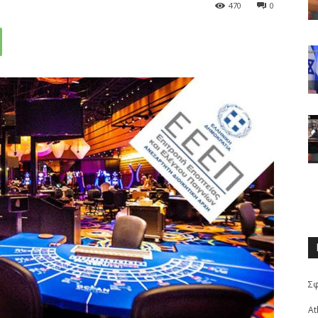
470
0
Σ
At