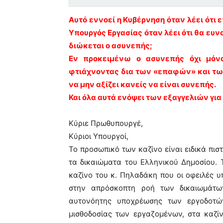
Αυτό εννοεί η Κυβέρνηση όταν λέει ότι ε
Υπουργός Εργασίας όταν λέει ότι θα ευν
διώκεται ο ασυνεπής;
Εν προκειμένω ο ασυνεπής όχι μόνο
φτιάχνοντας δια των «επαφών» και των
να μην αξίζει κανείς να είναι συνεπής.
Και όλα αυτά ενόψει των εξαγγελιών για 
Κύριε Πρωθυπουργέ,
Κύριοι Υπουργοί,
Το προσωπικό των καζίνο είναι ειδικά πισ
τα δικαιώματα του Ελληνικού Δημοσίου. Τ
καζίνο του κ. Πηλαδάκη που οι οφειλές υ
στην απρόσκοπτη ροή των δικαιωμάτω
αυτονόητης υποχρέωσης των εργοδοτώ
μισθοδοσίας των εργαζομένων, στα καζί