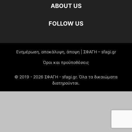
ABOUT US
FOLLOW US
Ενημέρωση, αποκάλυψη, άποψη | ΣΦΑΓΗ – sfagi.gr
Όροι και προϋποθέσεις
© 2019 -
2026
ΣΦΑΓΗ - sfagi.gr. Όλα τα δικαιώματα
διατηρούνται.