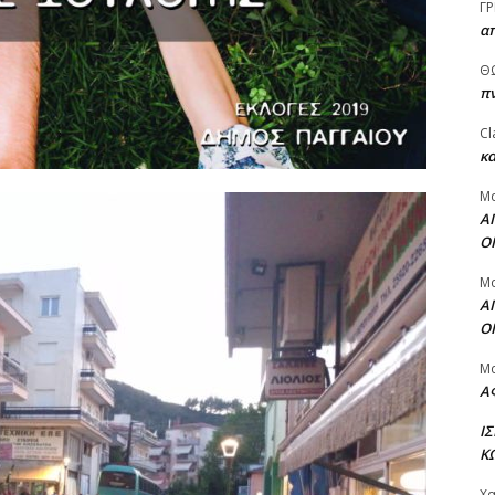
ΓΡ
α
Θ
πν
Cl
κα
Μ
Α
Ο
Μ
Α
Ο
Μ
Α
Ι
Κ
Χ