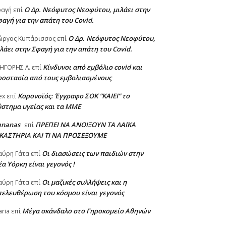
Ο Δρ. Νεόφυτος Νεοφύτου, μιλάει στην
φαγή
επί
αγή για την απάτη του Covid.
Ο Δρ. Νεόφυτος Νεοφύτου,
ώργος Κυπάρισσος
επί
λάει στην Σφαγή για την απάτη του Covid.
Κίνδυνοι από εμβόλιο covid και
ΗΓΟΡΗΣ Λ.
επί
ροστασία από τους εμβολιασμένους
Κορονοϊός: Έγγραφο ΣΟΚ “ΚΑΙΕΙ” το
ex
επί
στημα υγείας και τα ΜΜΕ
ananas
ΠΡΕΠΕΙ ΝΑ ΑΝΟΙΞΟΥΝ ΤΑ ΛΑΪΚΑ
επί
ΙΚΑΣΤΗΡΙΑ ΚΑΙ ΤΙ ΝΑ ΠΡΟΣΕΞΟΥΜΕ
Οι διασώσεις των παιδιών στην
αύρη Γάτα
επί
α Υόρκη είναι γεγονός !
Οι μαζικές συλλήψεις και η
αύρη Γάτα
επί
πελευθέρωση του κόσμου είναι γεγονός
Μέγα σκάνδαλο στο Γηροκομείο Αθηνών
ria
επί