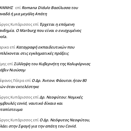
ΙΑΝΝΗΣ
Romana Didulo Βασίλισσα του
επί
ναδά ή μια μεγάλη Απάτη
Έρχεται η επόμενη
ώργος Κυπάρισσος
επί
νδημία. Ο Marburg που είναι ο ενισχυμένος
ola.
Καταγραφή εκπαιδευτικών που
αρικα
επί
πλέκονται στις εγκληματικές πράξεις
Σύλληψη του Κυβερνήτη της Καλιφόρνιας
έμης
επί
κάβιν Νιούσομ
Ο Δρ. Άντονι Φάουτσι ήταν 80
έφανος Πάτρα
επί
ών όταν εκτελέστηκε
Δρ. Νεοφύτου: Νομικές
ώργος Κυπάρισσος
επί
μβουλές covid, ναυτικό δίκαιο και
αταπίστευμα
Ο Δρ. Νεόφυτος Νεοφύτου,
ώργος Κυπάρισσος
επί
λάει στην Σφαγή για την απάτη του Covid.