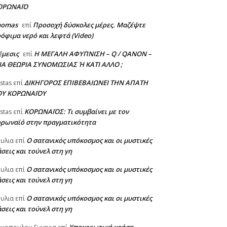
ΟΡΩΝΑΪΟ
homas
Προσοχή δύσκολες μέρες. Μαζέψτε
επί
όφιμα νερό και λεφτά (Video)
έμεσις
Η ΜΕΓΑΛΗ ΑΦΥΠΝΙΣΗ – Q / QANON –
επί
ΙΑ ΘΕΩΡΙΑ ΣΥΝΟΜΩΣΙΑΣ Ή ΚΑΤΙ ΑΛΛΟ ;
ΔΙΚΗΓΟΡΟΣ ΕΠΙΒΕΒΑΙΩΝΕΙ ΤΗΝ ΑΠΑΤΗ
stas
επί
ΟΥ ΚΟΡΩΝΑΪΟΥ
ΚΟΡΩΝΑΪΟΣ: Τι συμβαίνει με τον
stas
επί
ορωναϊό στην πραγματικότητα
Ο σατανικός υπόκοσμος και οι μυστικές
υλια
επί
σεις και τούνελ στη γη
Ο σατανικός υπόκοσμος και οι μυστικές
υλια
επί
σεις και τούνελ στη γη
Ο σατανικός υπόκοσμος και οι μυστικές
υλια
επί
σεις και τούνελ στη γη