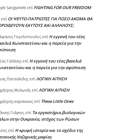
FIGHTING FOR OUR FREEDOM
yle Sanguinetti
επί
ΟΙ ΨΕΥΤΟ-ΠΑΤΡΙΩΤΕΣ ΓΙΑ ΠΟΣΟ ΑΚΟΜΑ ΘΑ
επί
ΟΡΟΪΔΕΥΟΥΝ ΕΑΥΤΟΥΣ ΚΑΙ ΑΛΛΗΛΟΥΣ;
Η εγγονή του τέος
έφανος Γογολοπουλος
επί
σιλιά Κωνσταντίνου και η πορεία για την
φύπνιση
Η εγγονή του τέος βασιλιά
ίας Γαλάνης
επί
νσταντίνου και η πορεία για την αφύπνιση
ΛΟΓΙΚΗ ΑΙΤΗΣΗ
ιας Πατσαλιδης
επί
ΛΟΓΙΚΗ ΑΙΤΗΣΗ
ημήτρης Μυλωνάς
επί
These Little Ones
μήτρης καρανικας
επί
Τα εργαστήρια βιολογικών
άννης Γιάγκος
επί
πλων στην Ουκρανία, στόχος των Ρώσων
Η κρυφή ιστορία και το σχέδιο της
ασος
επί
τανικής Χαζαρικής μαφίας