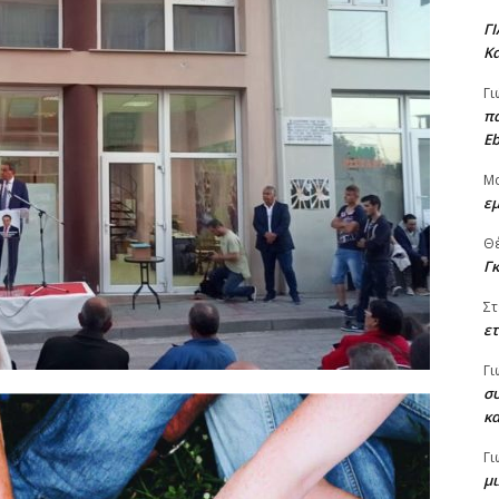
Γ
Κα
Γι
πα
Eb
Μ
εμ
Θ
Γ
Στ
ετ
Γι
συ
κ
Γι
μι