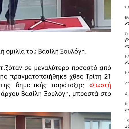
Ga
ΕΑ
Κ
Στ
βα
α
κή ομιλία του Βασίλη Ξουλόγη.
Ηλ
Κω
τιζόταν σε μεγαλύτερο ποσοστό από
Ηλ
ης πραγματοποιήθηκε χθες Τρίτη 21
Δ
 της δημοτικής παράταξης
«Σωστή
μάρχου Βασίλη Ξουλόγη, μπροστά στο
Δη
Ιω
ό
Τ
Σα