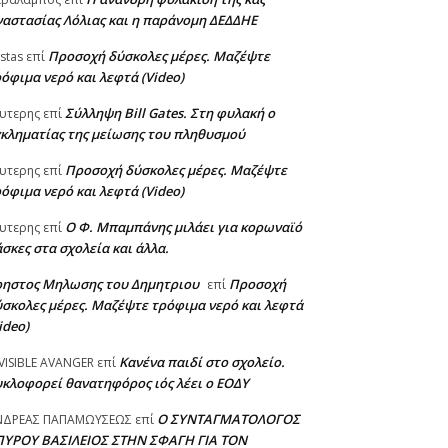
αστασίας Λόλιας και η παράνομη ΔΕΔΔΗΕ
Προσοχή δύσκολες μέρες. Μαζέψτε
stas
επί
όφιμα νερό και λεφτά (Video)
Σύλληψη Bill Gates. Στη φυλακή ο
υτερης
επί
κληματίας της μείωσης του πληθυσμού
Προσοχή δύσκολες μέρες. Μαζέψτε
υτερης
επί
όφιμα νερό και λεφτά (Video)
Ο Φ. Μπαμπάνης μιλάει για κορωναϊό
υτερης
επί
σκες στα σχολεία και άλλα.
ρηστος Μηλωσης του Δημητριου
Προσοχή
επί
σκολες μέρες. Μαζέψτε τρόφιμα νερό και λεφτά
ideo)
Κανένα παιδί στο σχολείο.
VISIBLE AVANGER
επί
κλοφορεί θανατηφόρος ιός λέει ο ΕΟΔΥ
Ο ΣΥΝΤΑΓΜΑΤΟΛΟΓΟΣ
ΝΔΡΕΑΣ ΠΑΠΑΜΩΥΣΕΩΣ
επί
ΠΥΡΟΥ ΒΑΣΙΛΕΙΟΣ ΣΤΗΝ ΣΦΑΓΗ ΓΙΑ ΤΟΝ