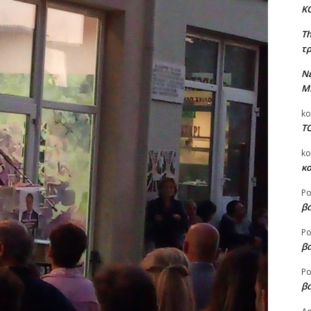
Κ
T
τρ
Ν
Μ
ko
Τ
ko
κ
Ρο
βά
Ρο
βά
Ρο
βά