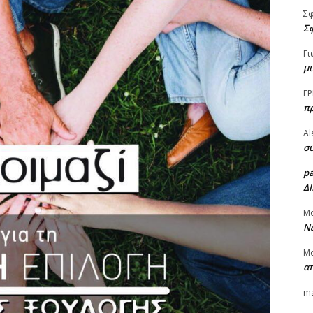
Σ
Σφ
Γι
μι
ΓΡ
π
Al
σύ
p
Δ
Μ
Νέ
Μ
α
ma