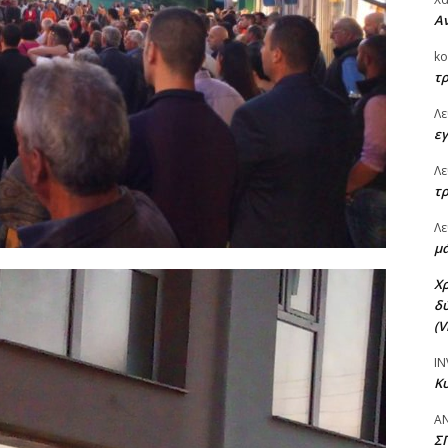
Αν
ko
τρ
Λε
εγ
Λε
τρ
Λε
μά
Χ
δύ
(V
IN
Κυ
Α
Σ