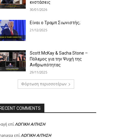
ενστάσεις
30/01/2026
Είναι ο Τραμπ Σιωνιστής;
21/12/2025
Scott McKay & Sacha Stone –
Πόλεμος για την Ψυχή της
Ανθρωπότητας
29/11/2025
Φόρτωση περισσοτέρων
RECENT COMMENTS
ΛΟΓΙΚΗ ΑΙΤΗΣΗ
φαγή
επί
ΛΟΓΙΚΗ ΑΙΤΗΣΗ
hanasia
επί