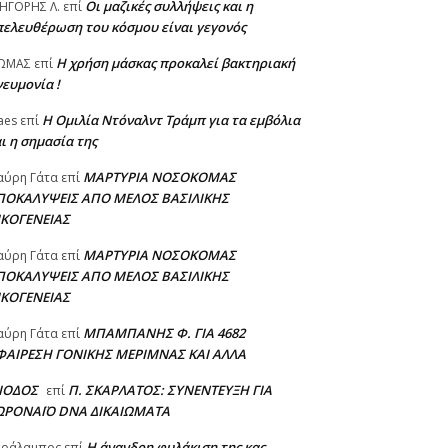
Οι μαζικές συλλήψεις και η
ΗΓΟΡΗΣ Λ.
επί
πελευθέρωση του κόσμου είναι γεγονός
Η χρήση μάσκας προκαλεί βακτηριακή
ΩΜΑΣ
επί
ευμονία !
Η Ομιλία Ντόναλντ Τράμπ για τα εμβόλια
aes
επί
ι η σημασία της
ΜΑΡΤΥΡΙΑ ΝΟΣΟΚΟΜΑΣ
αύρη Γάτα
επί
ΠΟΚΑΛΥΨΕΙΣ ΑΠΟ ΜΕΛΟΣ ΒΑΣΙΛΙΚΗΣ
ΙΚΟΓΕΝΕΙΑΣ
ΜΑΡΤΥΡΙΑ ΝΟΣΟΚΟΜΑΣ
αύρη Γάτα
επί
ΠΟΚΑΛΥΨΕΙΣ ΑΠΟ ΜΕΛΟΣ ΒΑΣΙΛΙΚΗΣ
ΙΚΟΓΕΝΕΙΑΣ
ΜΠΑΜΠΑΝΗΣ Φ. ΓΙΑ 4682
αύρη Γάτα
επί
ΦΑΙΡΕΣΗ ΓΟΝΙΚΗΣ ΜΕΡΙΜΝΑΣ ΚΑΙ ΑΛΛΑ
ΣΙΟΔΟΣ
Π. ΣΚΑΡΛΑΤΟΣ: ΣΥΝΕΝΤΕΥΞΗ ΓΙΑ
επί
ΩΡΟΝΑΪΟ DNA ΔΙΚΑΙΩΜΑΤΑ
Η άνανδρη φυλάκιση της κας
αράλαμπος
επί