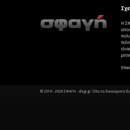
Σχε
Η ΣΦ
ιστο
πολι
πιέσ
είνα
μετα
Επικ
© 2019 -
2026
ΣΦΑΓΗ - sfagi.gr. Όλα τα δικαιώματα δ