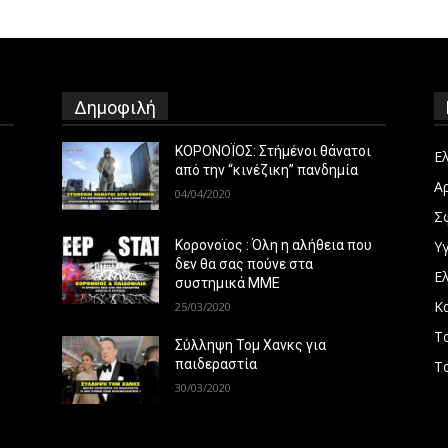
Δημοφιλή
ΚΟΡΟΝΟΪΟΣ: Στήμένοι θάνατοι
Ε
από την “κινέζικη” πανδημία
Α
04/04/2020
Σ
Υγ
Κορονοϊος : Όλη η αλήθεια που
δεν θα σας πούνε στα
Ε
συστημικά ΜΜΕ
Κ
25/03/2020
Τ
Σύλληψη Τομ Χανκς για
παιδεραστία
Τ
30/03/2020