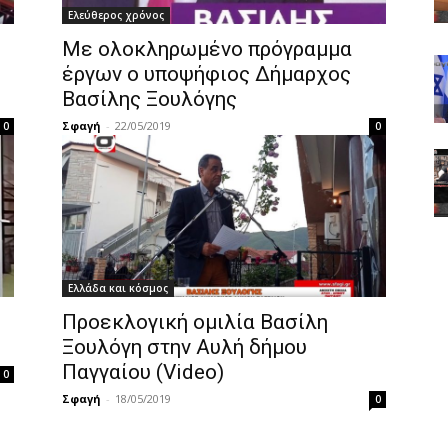
Ελεύθερος χρόνος
Με ολοκληρωμένο πρόγραμμα
έργων ο υποψήφιος Δήμαρχος
Βασίλης Ξουλόγης
Σφαγή
-
22/05/2019
0
0
Ελλάδα και κόσμος
η
Προεκλογική ομιλία Βασίλη
Ξουλόγη στην Αυλή δήμου
Παγγαίου (Video)
0
Σφαγή
-
18/05/2019
0