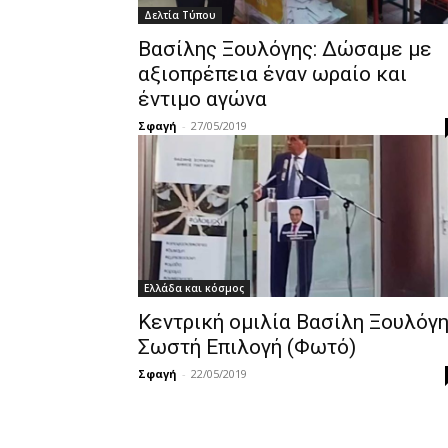
Δελτία Τύπου
Βασίλης Ξουλόγης: Δώσαμε με
αξιοπρέπεια έναν ωραίο και
έντιμο αγώνα
Σφαγή
-
27/05/2019
Ελλάδα και κόσμος
Κεντρική ομιλία Βασίλη Ξουλόγ
Σωστή Επιλογή (Φωτό)
Σφαγή
-
22/05/2019