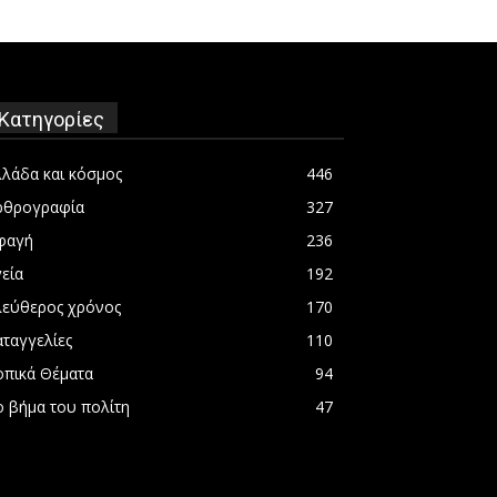
Κατηγορίες
λλάδα και κόσμος
446
ρθρογραφία
327
φαγή
236
εία
192
λεύθερος χρόνος
170
αταγγελίες
110
οπικά Θέματα
94
ο βήμα του πολίτη
47