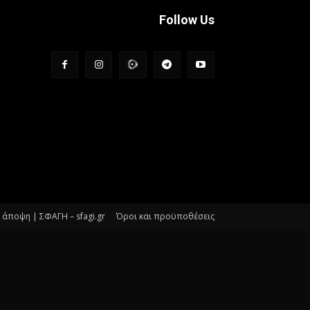
Follow Us
άποψη | ΣΦΑΓΗ – sfagi.gr
Όροι και προϋποθέσεις