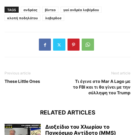
TAGS
ανδρέας
βίντεο
γιοί ανδρέα λοβέρδου
κλοπή ποδηλάτου
λοβερδοσ
Previous article
Next article
These Little Ones
Τι έγινε στο Mar A Lago με
το FBI και τι θα γίνει με την
σύλληψη του Trump
RELATED ARTICLES
Διοξείδιο του Χλωρίου το
Παγκόσμιο Αντίδοτο (MMS)