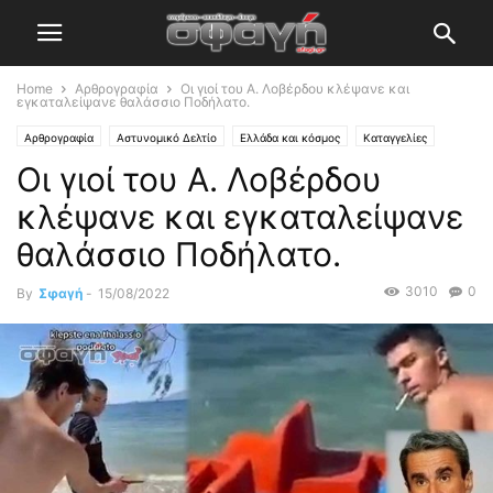
Home
Αρθρογραφία
Οι γιοί του Α. Λοβέρδου κλέψανε και
εγκαταλείψανε θαλάσσιο Ποδήλατο.
Αρθρογραφία
Αστυνομικό Δελτίο
Ελλάδα και κόσμος
Καταγγελίες
Οι γιοί του Α. Λοβέρδου
Σφαγή
κλέψανε και εγκαταλείψανε
θαλάσσιο Ποδήλατο.
3010
0
By
Σφαγή
-
15/08/2022