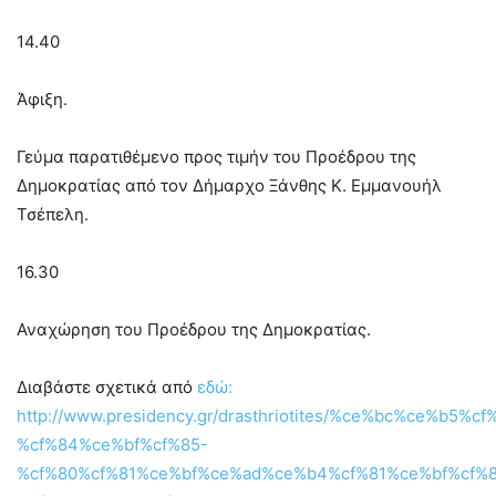
14.40
Άφιξη.
Γεύμα παρατιθέμενο προς τιμήν του Προέδρου της
Δημοκρατίας από τον Δήμαρχο Ξάνθης Κ. Εμμανουήλ
Τσέπελη.
16.30
Αναχώρηση του Προέδρου της Δημοκρατίας.
Διαβάστε σχετικά από
εδώ:
http://www.presidency.gr/drasthriotites/%ce%bc%ce%b
%cf%84%ce%bf%cf%85-
%cf%80%cf%81%ce%bf%ce%ad%ce%b4%cf%81%ce%bf%cf%8