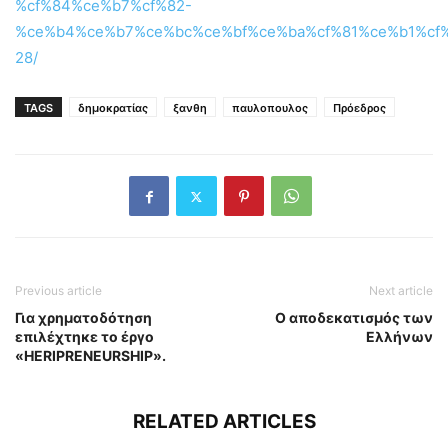
%cf%84%ce%b7%cf%82-
%ce%b4%ce%b7%ce%bc%ce%bf%ce%ba%cf%81%ce%b1%cf%
28/
TAGS
δημοκρατίας
ξανθη
παυλοπουλος
Πρόεδρος
Previous article
Next article
Για χρηματοδότηση
Ο αποδεκατισμός των
επιλέχτηκε το έργο
Ελλήνων
«HERIPRENEURSHIP».
RELATED ARTICLES