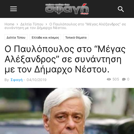
Home
Δελτία Τύπου
Ο Παυλόπουλος στο “Μέγας Αλέξανδρος” σε
συνάντηση με τον Δήμαρχο Νέστου.
Δελτία Τύπου
Ελλάδα και κόσμος
Τοπικά Θέματα
Ο Παυλόπουλος στο “Μέγας
Αλέξανδρος” σε συνάντηση
με τον Δήμαρχο Νέστου.
505
0
By
Σφαγή
-
04/10/2019