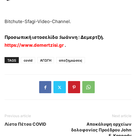
Bitchute-Sfagi-Video-Channel.
Προσωπική ιστοσελίδα :Ιωάννη : Δεμερτζή.
https://www.demertzisi.gr
.
TAGS
covid
ΑΓΩΓΗ
αποζημιώσεις
Previous article
Next article
Λίστα Πέτσα COVID
Αποκάλυψη αρχείων
δολοφονίας Προέδρου John
F. Kennedy