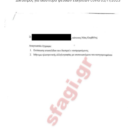
Δικάσιμος για διασπορά ψευδών ειδήσεων covid 02/11/2023