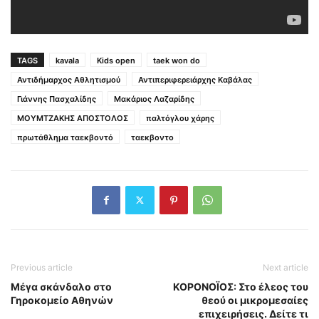
TAGS
kavala
Kids open
taek won do
Αντιδήμαρχος Αθλητισμού
Αντιπεριφερειάρχης Καβάλας
Γιάννης Πασχαλίδης
Μακάριος Λαζαρίδης
ΜΟΥΜΤΖΑΚΗΣ ΑΠΟΣΤΟΛΟΣ
παλτόγλου χάρης
πρωτάθλημα ταεκβοντό
ταεκβοντο
Previous article
Next article
Μέγα σκάνδαλο στο
ΚΟΡΟΝΟΪΟΣ: Στο έλεος του
Γηροκομείο Αθηνών
θεού οι μικρομεσαίες
επιχειρήσεις. Δείτε τι