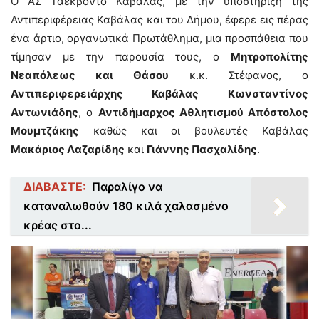
Ο ΑΣ Ταεκβοντο Καβάλας, με την υποστήριξη της
Αντιπεριφέρειας Καβάλας και του Δήμου, έφερε εις πέρας
ένα άρτιο, οργανωτικά Πρωτάθλημα, μια προσπάθεια που
τίμησαν με την παρουσία τους, ο
Μητροπολίτης
Νεαπόλεως και Θάσου
κ.κ. Στέφανος, ο
Αντιπεριφερειάρχης Καβάλας
Κωνσταντίνος
Αντωνιάδης
, ο
Αντιδήμαρχος Αθλητισμού Απόστολος
Μουμτζάκης
καθώς και οι βουλευτές Καβάλας
Μακάριος Λαζαρίδης
και
Γιάννης Πασχαλίδης
.
ΔΙΑΒΑΣΤΕ:
Παραλίγο να
καταναλωθούν 180 κιλά χαλασμένο
κρέας στο...