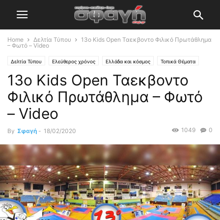
Home
Δελτία Τύπου
13ο Kids Open Ταεκβοντο Φιλικό Πρωτάθλημα
– Φωτό – Video
Δελτία Τύπου
Ελεύθερος χρόνος
Ελλάδα και κόσμος
Τοπικά Θέματα
13ο Kids Open Ταεκβοντο
Φιλικό Πρωτάθλημα – Φωτό
– Video
1049
0
By
Σφαγή
-
18/02/2020