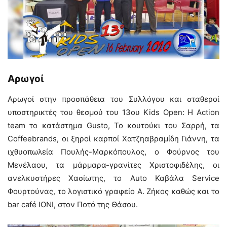
Αρωγοί
Αρωγοί στην προσπάθεια του Συλλόγου και σταθεροί
υποστηρικτές του θεσμού του 13ου Kids Open: Η Action
team το κατάστημα Gusto, Το κουτούκι του Σαρρή, τα
Coffeebrands, οι ξηροί καρποί Χατζηαβραμίδη Γιάννη, τα
ιχθυοπωλεία Πουλής-Μαρκόπουλος, ο Φούρνος του
Μενέλαου, τα μάρμαρα-γρανίτες Χριστοφιδέλης, οι
ανελκυστήρες Χασίωτης, το Αuto Καβάλα Service
Φουρτούνας, το λογιστικό γραφείο Α. Ζήκος καθώς και το
bar café ΙΟΝΙ, στον Ποτό της Θάσου.