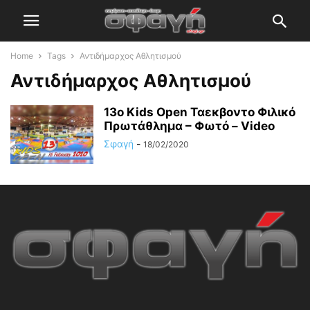
Home
Tags
Αντιδήμαρχος Αθλητισμού
Αντιδήμαρχος Αθλητισμού
13ο Kids Open Ταεκβοντο Φιλικό
Πρωτάθλημα – Φωτό – Video
Σφαγή
-
18/02/2020