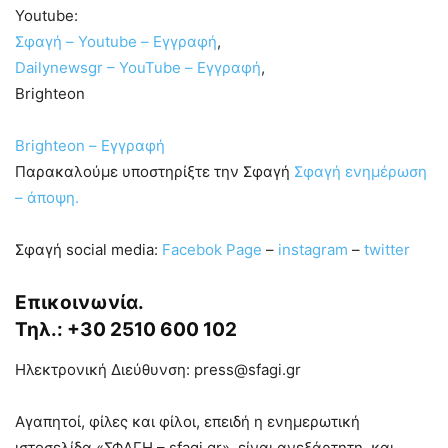
Youtube:
Σφαγή – Youtube – Εγγραφή
,
Dailynewsgr – YouTube – Εγγραφή
,
Brighteon
Brighteon – Εγγραφή
Παρακαλούμε υποστηρίξτε την Σφαγή
Σφαγή ενημέρωση
– άποψη.
Σφαγή social media:
Facebok Page
–
instagram
–
twitter
Επικοινωνία.
Τηλ.: +30 2510 600 102
Ηλεκτρονική Διεύθυνση: press@sfagi.gr
Αγαπητοί, φίλες και φίλοι, επειδή η ενημερωτική
ιστοσελίδα «ΣΦΑΓΗ – sfagi.gr», είναι ανεξάρτητη, και