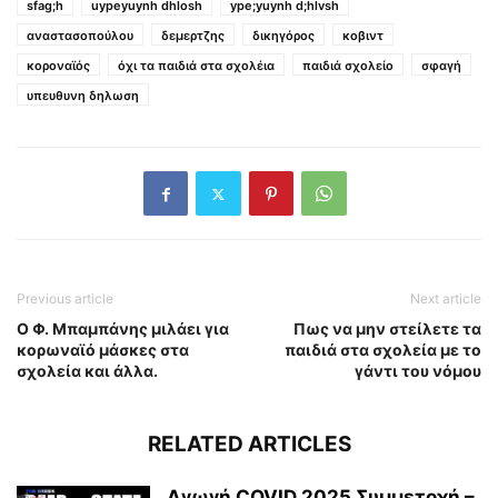
sfag;h
uypeyuynh dhlosh
ype;yuynh d;hlvsh
αναστασοπούλου
δεμερτζης
δικηγόρος
κοβιντ
κοροναϊός
όχι τα παιδιά στα σχολέια
παιδιά σχολείο
σφαγή
υπευθυνη δηλωση
Previous article
Next article
Ο Φ. Μπαμπάνης μιλάει για
Πως να μην στείλετε τα
κορωναϊό μάσκες στα
παιδιά στα σχολεία με το
σχολεία και άλλα.
γάντι του νόμου
RELATED ARTICLES
Αγωγή COVID 2025 Συμμετοχή –