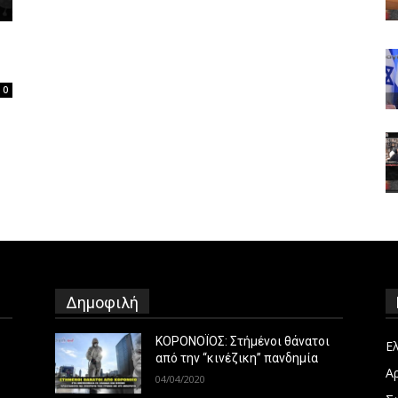
0
Δημοφιλή
ΚΟΡΟΝΟΪΟΣ: Στήμένοι θάνατοι
Ε
από την “κινέζικη” πανδημία
Α
04/04/2020