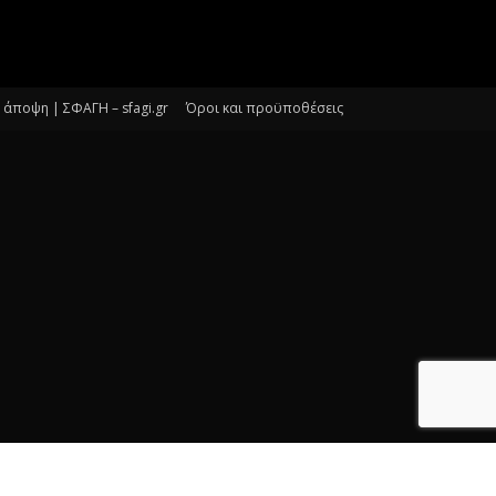
άποψη | ΣΦΑΓΗ – sfagi.gr
Όροι και προϋποθέσεις