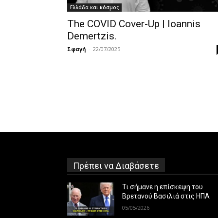
Ελλάδα και κόσμος
The COVID Cover-Up | Ioannis
Demertzis.
Σφαγή
-
22/07/2025
Πρέπει να Διαβάσετε
Τι σήμανε η επίσκεψη του
Βρετανού Βασιλιά στις ΗΠΑ
05/05/2026