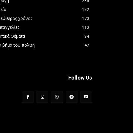
φαγή
236
εία
192
λεύθερος χρόνος
170
αταγγελίες
110
οπικά Θέματα
94
ο βήμα του πολίτη
47
Follow Us