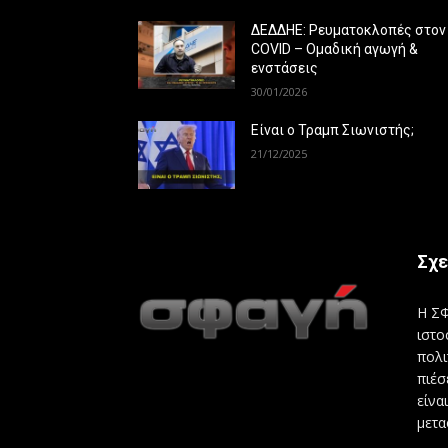
ΔΕΔΔΗΕ: Ρευματοκλοπές στον
COVID – Ομαδική αγωγή &
ενστάσεις
30/01/2026
Είναι ο Τραμπ Σιωνιστής;
21/12/2025
Σχε
Η ΣΦ
ιστο
πολι
πιέσ
είνα
μετα