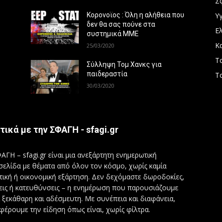
Σ
Υγ
Κορονοϊος : Όλη η αλήθεια που
δεν θα σας πούνε στα
Ε
συστημικά ΜΜΕ
Κ
25/03/2020
Τ
Σύλληψη Τομ Χανκς για
παιδεραστία
Τ
30/03/2020
τικά με την ΣΦΑΓΗ - sfagi.gr
ΑΓΗ – sfagi.gr είναι μια ανεξάρτητη ενημερωτική
σελίδα με θέματα από όλον τον κόσμο, χωρίς καμία
τική ή οικονομική εξάρτηση. Δεν δεχόμαστε δωροδοκίες,
εις ή κατευθύνσεις – η ενημέρωση που παρουσιάζουμε
ι ξεκάθαρη και αδέσμευτη. Με συνέπεια και διαφάνεια,
φέρουμε την είδηση όπως είναι, χωρίς φίλτρα.