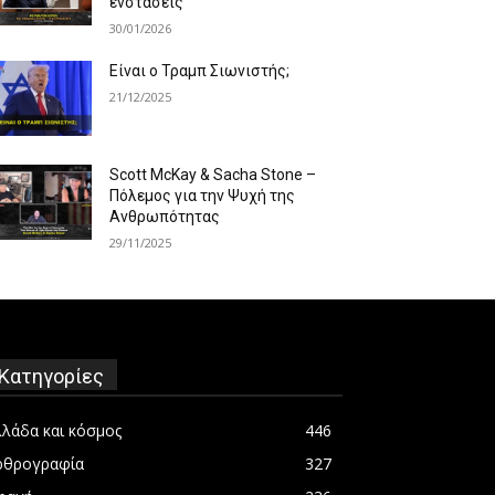
ενστάσεις
30/01/2026
Είναι ο Τραμπ Σιωνιστής;
21/12/2025
Scott McKay & Sacha Stone –
Πόλεμος για την Ψυχή της
Ανθρωπότητας
29/11/2025
Κατηγορίες
λλάδα και κόσμος
446
ρθρογραφία
327