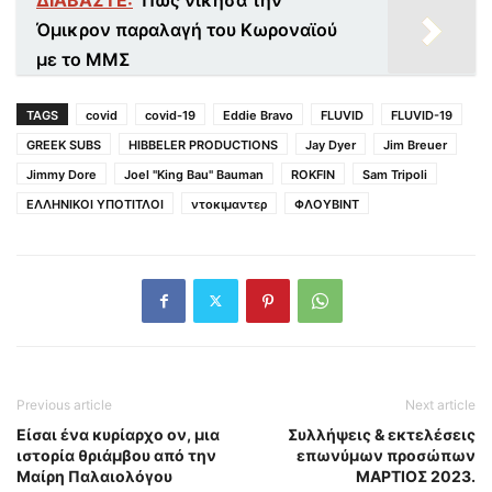
Όμικρον παραλαγή του Κωροναϊού
με το ΜΜΣ
TAGS
covid
covid-19
Eddie Bravo
FLUVID
FLUVID-19
GREEK SUBS
HIBBELER PRODUCTIONS
Jay Dyer
Jim Breuer
Jimmy Dore
Joel "King Bau" Bauman
ROKFIN
Sam Tripoli
ΕΛΛΗΝΙΚΟΙ ΥΠΟΤΙΤΛΟΙ
ντοκιμαντερ
ΦΛΟΥΒΙΝΤ
Previous article
Next article
Είσαι ένα κυρίαρχο ον, μια
Συλλήψεις & εκτελέσεις
ιστορία θριάμβου από την
επωνύμων προσώπων
Μαίρη Παλαιολόγου
ΜΑΡΤΙΟΣ 2023.