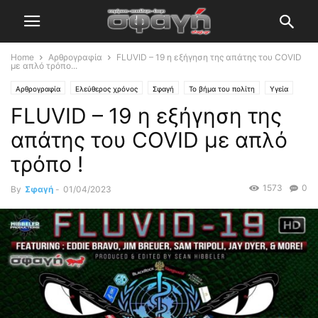
Home
Αρθρογραφία
FLUVID – 19 η εξήγηση της απάτης του COVID
με απλό τρόπο...
Αρθρογραφία
Ελεύθερος χρόνος
Σφαγή
Το βήμα του πολίτη
Υγεία
FLUVID – 19 η εξήγηση της
απάτης του COVID με απλό
τρόπο !
1573
0
By
Σφαγή
-
01/04/2023