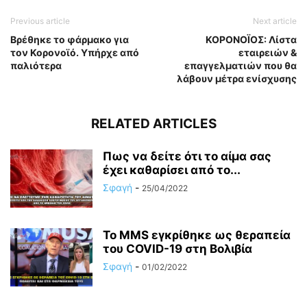
Previous article
Next article
Βρέθηκε το φάρμακο για
ΚΟΡΟΝΟΪΟΣ: Λίστα
τον Κορονοϊό. Υπήρχε από
εταιρειών &
παλιότερα
επαγγελματιών που θα
λάβουν μέτρα ενίσχυσης
RELATED ARTICLES
Πως να δείτε ότι το αίμα σας
έχει καθαρίσει από το...
Σφαγή
-
25/04/2022
Το MMS εγκρίθηκε ως θεραπεία
του COVID-19 στη Βολιβία
Σφαγή
-
01/02/2022