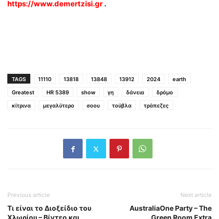
https://www.demertzisi.gr
.
TAGS
11110
13818
13848
13912
2024
earth
Greatest
HR 5389
show
γη
δάνεια
δρόμο
κίτρινα
μεγαλύτερο
σοου
τούβλα
τράπεζες
Previous article
Next article
Τι είναι το Διοξείδιο του
AustraliaOne Party – The
Χλωρίου – Βίντεο και
Green Room Extra