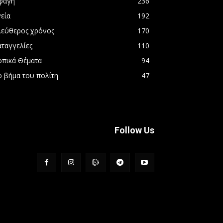
φαγή
236
εία
192
λεύθερος χρόνος
170
αταγγελίες
110
οπικά Θέματα
94
ο βήμα του πολίτη
47
Follow Us