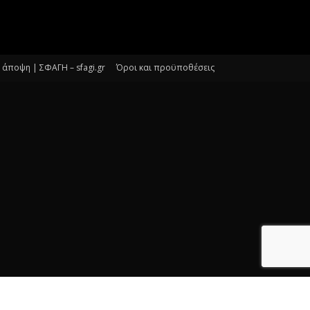
άποψη | ΣΦΑΓΗ – sfagi.gr
Όροι και προϋποθέσεις