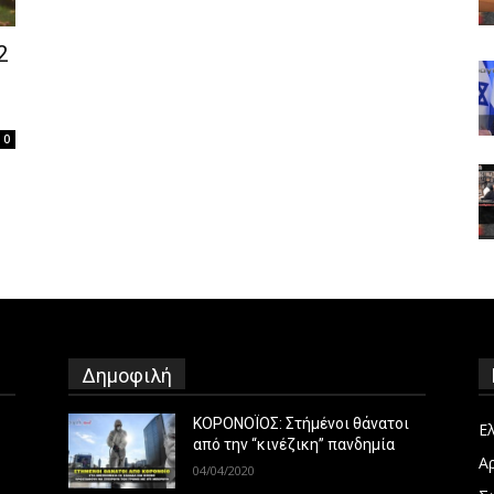
2
0
Δημοφιλή
ΚΟΡΟΝΟΪΟΣ: Στήμένοι θάνατοι
Ε
από την “κινέζικη” πανδημία
Α
04/04/2020