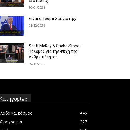
ενστάσεις
30/01/2026
Είναι ο Τραμπ Σιωνιστής;
21/12/2025
Scott McKay & Sacha Stone –
Πόλεμος για την Ψυχή της
Ανθρωπότητας
29/11/2025
Κατηγορίες
λλάδα και κόσμος
446
ρθρογραφία
327