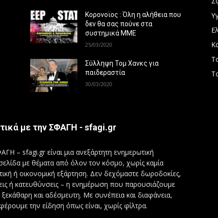
Σ
Υγ
Κορονοϊος : Όλη η αλήθεια που
δεν θα σας πούνε στα
Ε
συστημικά ΜΜΕ
Κ
25/03/2020
Τ
Σύλληψη Τομ Χανκς για
παιδεραστία
Τ
30/03/2020
τικά με την ΣΦΑΓΗ - sfagi.gr
ΑΓΗ – sfagi.gr είναι μια ανεξάρτητη ενημερωτική
σελίδα με θέματα από όλον τον κόσμο, χωρίς καμία
τική ή οικονομική εξάρτηση. Δεν δεχόμαστε δωροδοκίες,
εις ή κατευθύνσεις – η ενημέρωση που παρουσιάζουμε
ι ξεκάθαρη και αδέσμευτη. Με συνέπεια και διαφάνεια,
φέρουμε την είδηση όπως είναι, χωρίς φίλτρα.