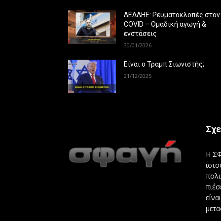
ΔΕΔΔΗΕ: Ρευματοκλοπές στον
COVID – Ομαδική αγωγή &
ενστάσεις
30/01/2026
Είναι ο Τραμπ Σιωνιστής;
21/12/2025
Σχε
Η ΣΦ
ιστο
πολι
πιέσ
είνα
μετα