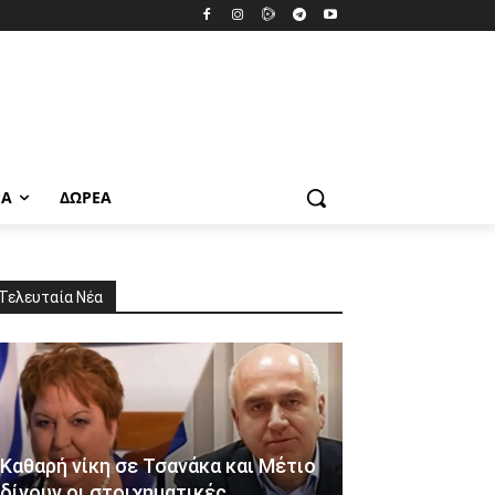
ΡΑ
ΔΩΡΕΆ
Τελευταία Νέα
Καθαρή νίκη σε Τσανάκα και Μέτιο
δίνουν οι στοιχηματικές