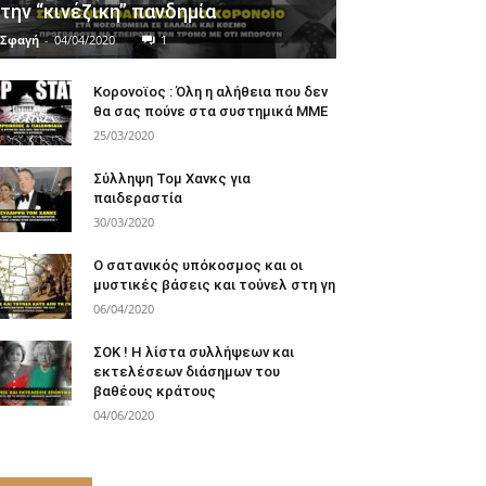
την “κινέζικη” πανδημία
Σφαγή
-
04/04/2020
1
Κορονοϊος : Όλη η αλήθεια που δεν
θα σας πούνε στα συστημικά ΜΜΕ
25/03/2020
Σύλληψη Τομ Χανκς για
παιδεραστία
30/03/2020
Ο σατανικός υπόκοσμος και οι
μυστικές βάσεις και τούνελ στη γη
06/04/2020
ΣΟΚ ! Η λίστα συλλήψεων και
εκτελέσεων διάσημων του
βαθέους κράτους
04/06/2020