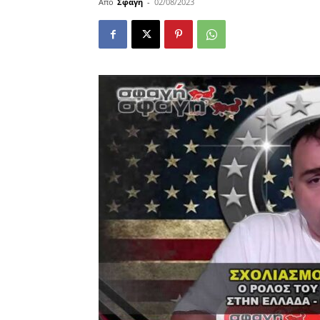
Από
Σφαγή
-
02/08/2023