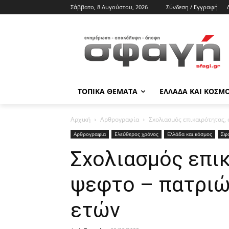
Σάββατο, 8 Αυγούστου, 2026
Σύνδεση / Εγγραφή
ΤΟΠΙΚΑ ΘΕΜΑΤΑ
ΕΛΛΑΔΑ ΚΑΙ ΚΟΣΜ
Αρχική
Αρθρογραφία
Σxολιασμός επικαιρότητας,
Αρθρογραφία
Ελεύθερος χρόνος
Ελλάδα και κόσμος
Σφ
Σxολιασμός επικ
ψεφτο – πατριώ
ετών