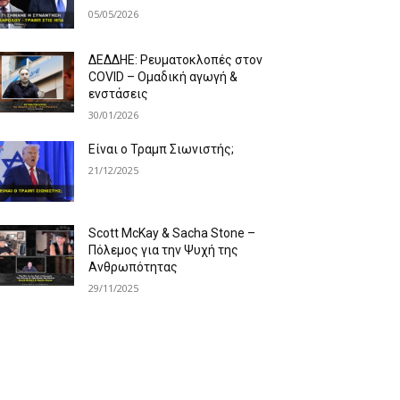
05/05/2026
ΔΕΔΔΗΕ: Ρευματοκλοπές στον
COVID – Ομαδική αγωγή &
ενστάσεις
30/01/2026
Είναι ο Τραμπ Σιωνιστής;
21/12/2025
Scott McKay & Sacha Stone –
Πόλεμος για την Ψυχή της
Ανθρωπότητας
29/11/2025