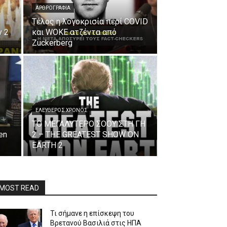
ΑΡΘΡΟΓΡΑΦΊΑ
Τέλος η λογοκρισία περί COVID
ν 2
και WOKE ατζέντα από
Zuckerberg
ΕΛΕΎΘΕΡΟΣ ΧΡΌΝΟΣ
ΤΟ ΜΕΓΑΛΥΤΕΡΟ ΣΟΟΥ ΣΤΗ ΓΗ
en
2 – THE GREATEST SHOW ON
EARTH 2
MOST READ
Τι σήμανε η επίσκεψη του
Βρετανού Βασιλιά στις ΗΠΑ