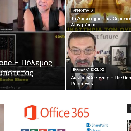
ΑΡΘΡΟΓΡΑΦΊΑ
Τα Δικαστήρια των Ουρανώ
Attiyq Youm
tone – Πόλεμος
ρωπότητας
ΕΛΛΆΔΑ ΚΑΙ ΚΌΣΜΟΣ
AustraliaOne Party – The Gre
Room Extra