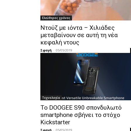
Ελεύθερος χρόνος
Ντούζ με ιόντα – Χιλιάδες
μεταβαίνουν σε αυτή τη νέα
κεφαλή ντους
Σφαγή
-
05/05/2019
Τεχνολογία
Το DOOGEE S90 σπονδυλωτό
smartphone σβήνει το στόχο
Kickstarter
Σφαγή
-
05/05/2019