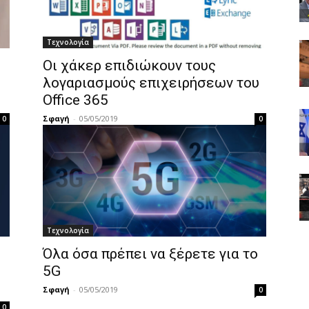
Τεχνολογία
Οι χάκερ επιδιώκουν τους
λογαριασμούς επιχειρήσεων του
Office 365
Σφαγή
-
05/05/2019
0
0
Τεχνολογία
Όλα όσα πρέπει να ξέρετε για το
5G
Σφαγή
-
05/05/2019
0
0