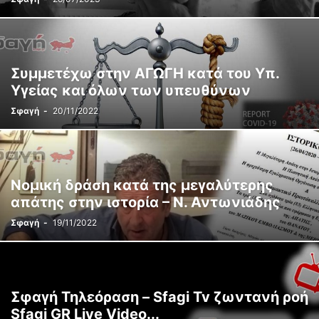
Συμμετέχω στην ΑΓΩΓΗ κατά του Υπ.
Υγείας και όλων των υπευθύνων
Σφαγή
-
20/11/2022
Νομική δράση κατά της μεγαλύτερης
απάτης στην ιστορία – Ν. Αντωνιάδης
Σφαγή
-
19/11/2022
Σφαγή Τηλεόραση – Sfagi Tv ζωντανή ροή
Sfagi GR Live Video...