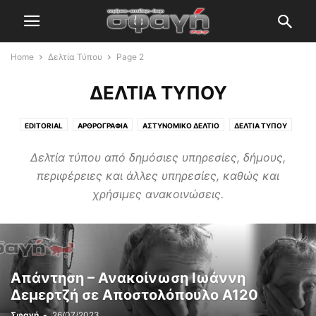
Home
Δελτία Τύπου
Page 2
ΔΕΛΤΊΑ ΤΎΠΟΥ
EDITORIAL
ΑΡΘΡΟΓΡΑΦΊΑ
ΑΣΤΥΝΟΜΙΚΌ ΔΕΛΤΊΟ
ΔΕΛΤΊΑ ΤΎΠΟΥ
ΕΛΕΎΘΕΡΟΣ ΧΡΌΝΟΣ
ΕΛΛΆΔΑ ΚΑΙ ΚΌΣΜΟΣ
ΖΏΔΙΑ
ΚΑΤΑΓΓΕΛΊΕΣ
Δελτία τύπου από δημόσιες υπηρεσίες, δήμους,
ΣΦΑΓΉ
ΤΕΧΝΟΛΟΓΊΑ
ΤΟ ΒΉΜΑ ΤΟΥ ΠΟΛΊΤΗ
ΤΟΠΙΚΆ ΘΈΜΑΤΑ
περιφέρειες και άλλες υπηρεσίες, καθώς και
ΥΓΕΊΑ
χρήσιμες ανακοινώσεις.
Απάντηση – Ανακοίνωση Ιωάννη
Δεμερτζή σε Αποστολόπουλο Α120
Σφαγή
-
26/07/2023