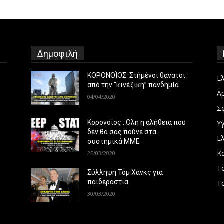
Δημοφιλή
ΚΟΡΟΝΟΪΟΣ: Στήμένοι θάνατοι
Ε
από την “κινέζικη” πανδημία
Α
04/04/2020
Σ
Υγ
Κορονοϊος : Όλη η αλήθεια που
δεν θα σας πούνε στα
Ε
συστημικά ΜΜΕ
Κ
25/03/2020
Τ
Σύλληψη Τομ Χανκς για
παιδεραστία
Τ
30/03/2020