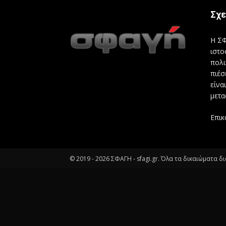
Σχε
Η ΣΦ
ιστο
πολι
πιέσ
είνα
μετα
Επικ
© 2019 -
2026
ΣΦΑΓΗ - sfagi.gr. Όλα τα δικαιώματα δ