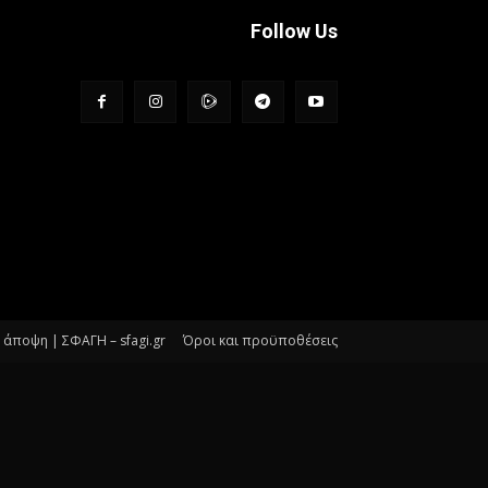
Follow Us
άποψη | ΣΦΑΓΗ – sfagi.gr
Όροι και προϋποθέσεις