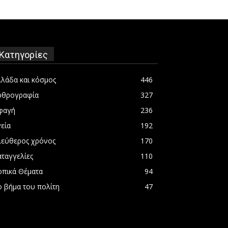
Κατηγορίες
λλάδα και κόσμος
446
ρθρογραφία
327
φαγή
236
εία
192
λεύθερος χρόνος
170
αταγγελίες
110
οπικά Θέματα
94
ο βήμα του πολίτη
47