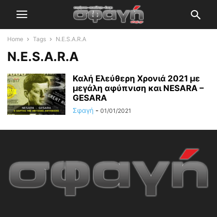
Home
Tags
N.E.S.A.R.A
N.E.S.A.R.A
Καλή Ελεύθερη Χρονιά 2021 με
μεγάλη αφύπνιση και NESARA –
GESARA
Σφαγή
-
01/01/2021