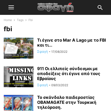
Home
Tags
Fbi
fbi
Τι έγινε στο Mar A Lago με το FBI
και τι...
Σφαγή
-
17/08/2022
911 Οι ελλιπείς σύνδεσμοι με
αποδείξεις ότι έγινε από τους
Εβραίους
Σφαγή
-
09/03/2022
Το σκάνδαλο παιδεραστίας
OBAMAGATE στην Τουρκική
τηλεόραση.