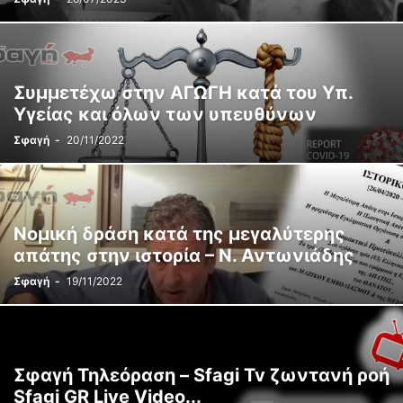
Συμμετέχω στην ΑΓΩΓΗ κατά του Υπ.
Υγείας και όλων των υπευθύνων
Σφαγή
-
20/11/2022
Νομική δράση κατά της μεγαλύτερης
απάτης στην ιστορία – Ν. Αντωνιάδης
Σφαγή
-
19/11/2022
Σφαγή Τηλεόραση – Sfagi Tv ζωντανή ροή
Sfagi GR Live Video...