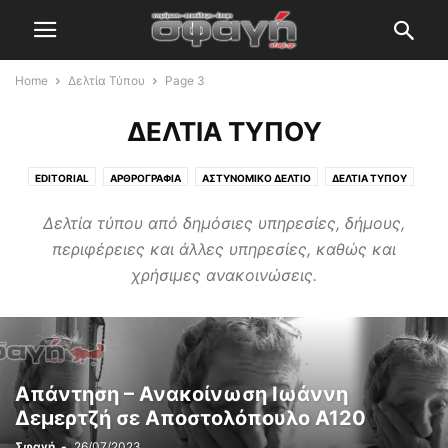
Home
Δελτία Τύπου
Page 3
ΔΕΛΤΊΑ ΤΎΠΟΥ
EDITORIAL
ΑΡΘΡΟΓΡΑΦΊΑ
ΑΣΤΥΝΟΜΙΚΌ ΔΕΛΤΊΟ
ΔΕΛΤΊΑ ΤΎΠΟΥ
ΕΛΕΎΘΕΡΟΣ ΧΡΌΝΟΣ
ΕΛΛΆΔΑ ΚΑΙ ΚΌΣΜΟΣ
ΖΏΔΙΑ
ΚΑΤΑΓΓΕΛΊΕΣ
Δελτία τύπου από δημόσιες υπηρεσίες, δήμους,
ΣΦΑΓΉ
ΤΕΧΝΟΛΟΓΊΑ
ΤΟ ΒΉΜΑ ΤΟΥ ΠΟΛΊΤΗ
ΤΟΠΙΚΆ ΘΈΜΑΤΑ
περιφέρειες και άλλες υπηρεσίες, καθώς και
ΥΓΕΊΑ
χρήσιμες ανακοινώσεις.
Απάντηση – Ανακοίνωση Ιωάννη
Δεμερτζή σε Αποστολόπουλο Α120
Σφαγή
-
26/07/2023