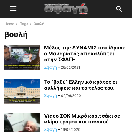
Home
Tags
βουλή
βουλή
Μέλος της ΔΥΝΑΜΙΣ που ίδρυσε
ο Μακαριστός αποκαλύπτει
στην ΣΦΑΓΗ
Σφαγή
-
28/02/2021
Το “βαθύ” Ελληνικό κράτος οι
συλλήψεις και το τέλος του.
Σφαγή
-
09/06/2020
Video ΣΟΚ Μικρό κοριτσάκι σε
κλίμα τρόμου και πανικού
Σφαγή
-
19/05/2020