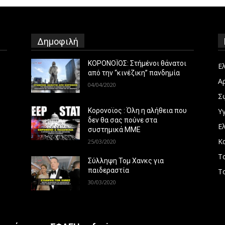
Δημοφιλή
ΚΟΡΟΝΟΪΟΣ: Στήμένοι θάνατοι
Ε
από την “κινέζικη” πανδημία
Α
04/04/2020
Σ
Υγ
Κορονοϊος : Όλη η αλήθεια που
δεν θα σας πούνε στα
Ε
συστημικά ΜΜΕ
Κ
25/03/2020
Τ
Σύλληψη Τομ Χανκς για
παιδεραστία
Τ
30/03/2020