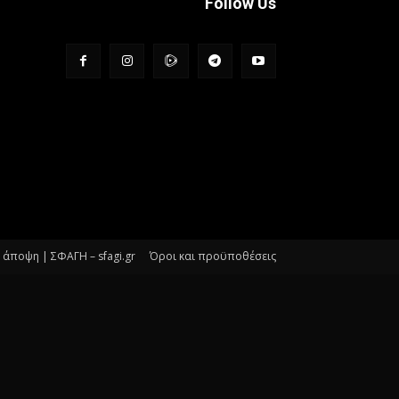
Follow Us
άποψη | ΣΦΑΓΗ – sfagi.gr
Όροι και προϋποθέσεις