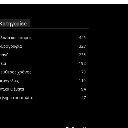
Κατηγορίες
λλάδα και κόσμος
446
ρθρογραφία
327
φαγή
236
εία
192
λεύθερος χρόνος
170
αταγγελίες
110
οπικά Θέματα
94
ο βήμα του πολίτη
47