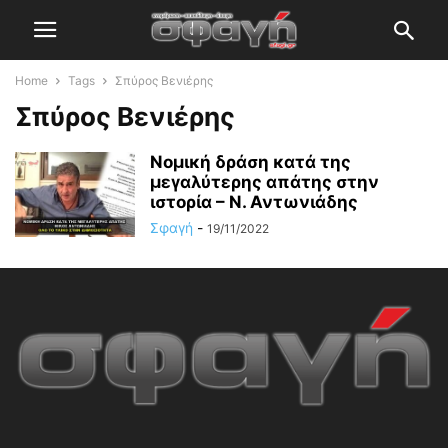
Home
Tags
Σπύρος Βενιέρης
Σπύρος Βενιέρης
Νομική δράση κατά της
μεγαλύτερης απάτης στην
ιστορία – Ν. Αντωνιάδης
Σφαγή
-
19/11/2022