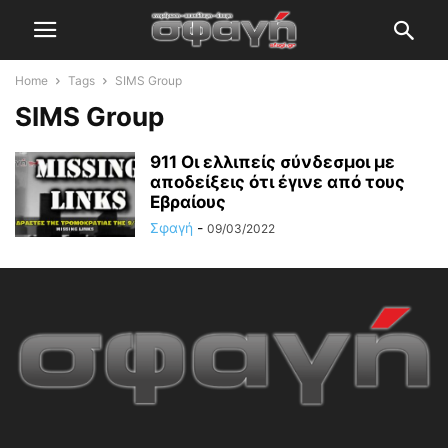
Home
Tags
SIMS Group
SIMS Group
911 Οι ελλιπείς σύνδεσμοι με
αποδείξεις ότι έγινε από τους
Εβραίους
Σφαγή
-
09/03/2022