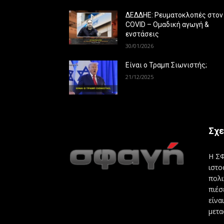
ΔΕΔΔΗΕ: Ρευματοκλοπές στον
COVID – Ομαδική αγωγή &
ενστάσεις
30/01/2026
Είναι ο Τραμπ Σιωνιστής;
21/12/2025
Σχε
Η ΣΦ
ιστο
πολι
πιέσ
είνα
μετα