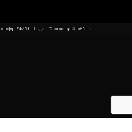
άποψη | ΣΦΑΓΗ – sfagi.gr
Όροι και προϋποθέσεις