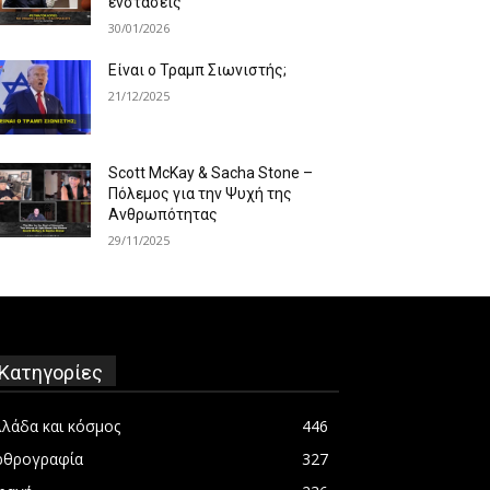
ενστάσεις
30/01/2026
Είναι ο Τραμπ Σιωνιστής;
21/12/2025
Scott McKay & Sacha Stone –
Πόλεμος για την Ψυχή της
Ανθρωπότητας
29/11/2025
Κατηγορίες
λλάδα και κόσμος
446
ρθρογραφία
327