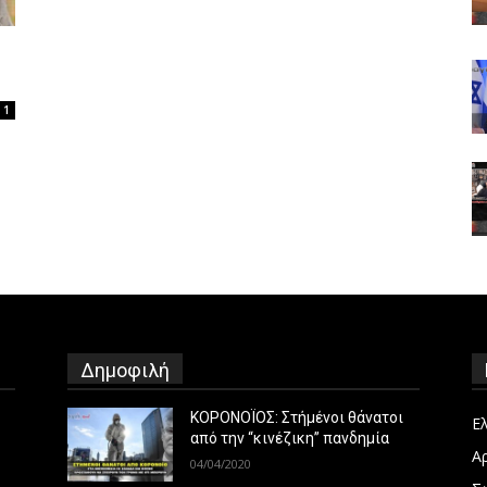
1
Δημοφιλή
ΚΟΡΟΝΟΪΟΣ: Στήμένοι θάνατοι
Ε
από την “κινέζικη” πανδημία
Α
04/04/2020