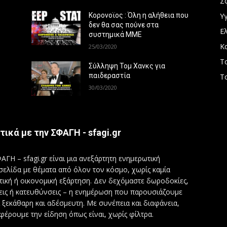
Σ
Υγ
Κορονοϊος : Όλη η αλήθεια που
δεν θα σας πούνε στα
Ε
συστημικά ΜΜΕ
Κ
25/03/2020
Τ
Σύλληψη Τομ Χανκς για
παιδεραστία
Τ
30/03/2020
τικά με την ΣΦΑΓΗ - sfagi.gr
ΑΓΗ – sfagi.gr είναι μια ανεξάρτητη ενημερωτική
σελίδα με θέματα από όλον τον κόσμο, χωρίς καμία
τική ή οικονομική εξάρτηση. Δεν δεχόμαστε δωροδοκίες,
εις ή κατευθύνσεις – η ενημέρωση που παρουσιάζουμε
ι ξεκάθαρη και αδέσμευτη. Με συνέπεια και διαφάνεια,
φέρουμε την είδηση όπως είναι, χωρίς φίλτρα.