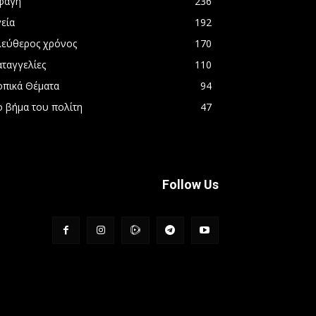
φαγή
236
εία
192
λεύθερος χρόνος
170
αταγγελίες
110
οπικά Θέματα
94
ο βήμα του πολίτη
47
Follow Us