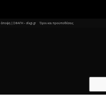
άποψη | ΣΦΑΓΗ – sfagi.gr
Όροι και προϋποθέσεις