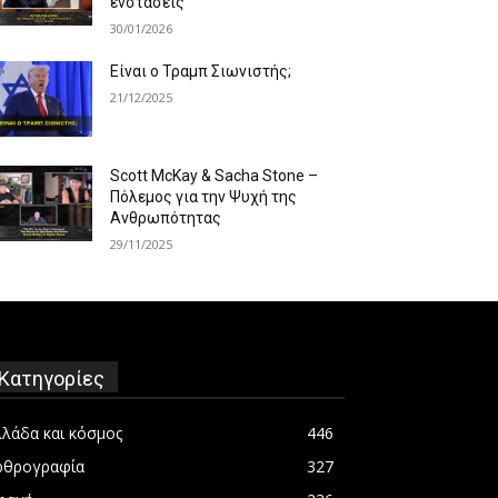
ενστάσεις
30/01/2026
Είναι ο Τραμπ Σιωνιστής;
21/12/2025
Scott McKay & Sacha Stone –
Πόλεμος για την Ψυχή της
Ανθρωπότητας
29/11/2025
Κατηγορίες
λλάδα και κόσμος
446
ρθρογραφία
327