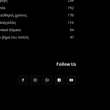
φαγή
236
εία
192
λεύθερος χρόνος
170
αταγγελίες
110
οπικά Θέματα
94
ο βήμα του πολίτη
47
Follow Us