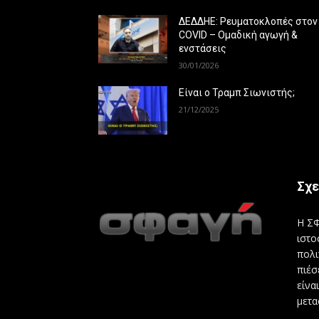
ΔΕΔΔΗΕ: Ρευματοκλοπές στον
COVID – Ομαδική αγωγή &
ενστάσεις
30/01/2026
Είναι ο Τραμπ Σιωνιστής;
21/12/2025
Σχε
Η ΣΦ
ιστο
πολι
πιέσ
είνα
μετα