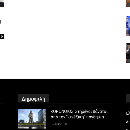
ι
0
Δημοφιλή
ΚΟΡΟΝΟΪΟΣ: Στήμένοι θάνατοι
Ε
από την “κινέζικη” πανδημία
Α
04/04/2020