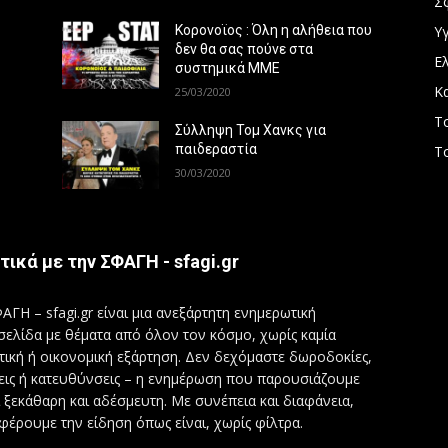
Σ
Υγ
Κορονοϊος : Όλη η αλήθεια που
δεν θα σας πούνε στα
Ε
συστημικά ΜΜΕ
Κ
25/03/2020
Τ
Σύλληψη Τομ Χανκς για
παιδεραστία
Τ
30/03/2020
τικά με την ΣΦΑΓΗ - sfagi.gr
ΑΓΗ – sfagi.gr είναι μια ανεξάρτητη ενημερωτική
σελίδα με θέματα από όλον τον κόσμο, χωρίς καμία
τική ή οικονομική εξάρτηση. Δεν δεχόμαστε δωροδοκίες,
εις ή κατευθύνσεις – η ενημέρωση που παρουσιάζουμε
ι ξεκάθαρη και αδέσμευτη. Με συνέπεια και διαφάνεια,
φέρουμε την είδηση όπως είναι, χωρίς φίλτρα.