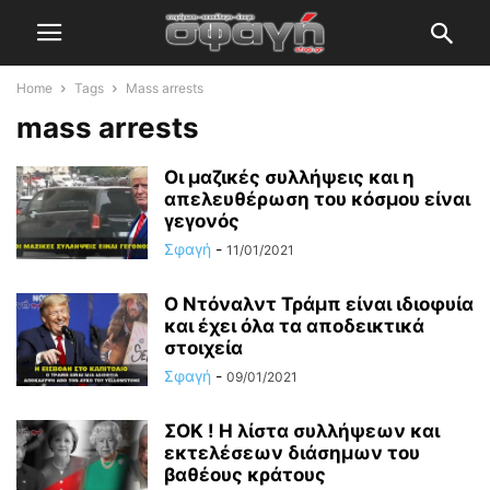
Home
Tags
Mass arrests
mass arrests
Οι μαζικές συλλήψεις και η
απελευθέρωση του κόσμου είναι
γεγονός
Σφαγή
-
11/01/2021
Ο Ντόναλντ Τράμπ είναι ιδιοφυία
και έχει όλα τα αποδεικτικά
στοιχεία
Σφαγή
-
09/01/2021
ΣΟΚ ! Η λίστα συλλήψεων και
εκτελέσεων διάσημων του
βαθέους κράτους