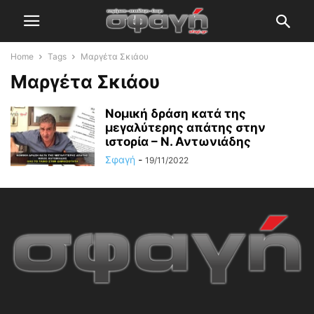
Home
Tags
Μαργέτα Σκιάου
Μαργέτα Σκιάου
Νομική δράση κατά της
μεγαλύτερης απάτης στην
ιστορία – Ν. Αντωνιάδης
Σφαγή
-
19/11/2022