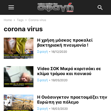
Home
Tags
Corona virus
corona virus
Η χρήση μάσκας προκαλεί
βακτηριακή πνευμονία !
Σφαγή
-
16/12/2020
Video ΣΟΚ Μικρό κοριτσάκι σε
κλίμα τρόμου και πανικού
Σφαγή
-
19/05/2020
Η Ουάσινγκτον προετοιμάζει την
Ευρώπη για πόλεμο
Σφαγή
-
16/03/2020