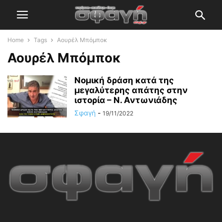
Home
Tags
Αουρέλ Μπόμποκ
Αουρέλ Μπόμποκ
Νομική δράση κατά της
μεγαλύτερης απάτης στην
ιστορία – Ν. Αντωνιάδης
Σφαγή
-
19/11/2022