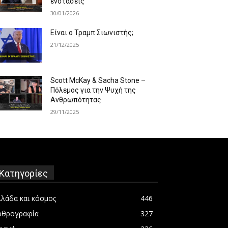
ενστάσεις
30/01/2026
Είναι ο Τραμπ Σιωνιστής;
21/12/2025
Scott McKay & Sacha Stone –
Πόλεμος για την Ψυχή της
Ανθρωπότητας
29/11/2025
Κατηγορίες
λλάδα και κόσμος
446
ρθρογραφία
327