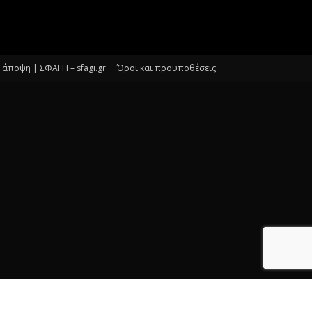
άποψη | ΣΦΑΓΗ – sfagi.gr
Όροι και προϋποθέσεις