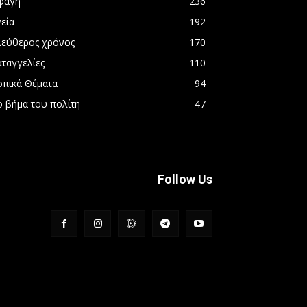
φαγή
236
εία
192
λεύθερος χρόνος
170
αταγγελίες
110
οπικά Θέματα
94
ο βήμα του πολίτη
47
Follow Us