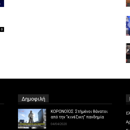
0
Δημοφιλή
ΚΟΡΟΝΟΪΟΣ: Στήμένοι θάνατοι
Ε
από την “κινέζικη” πανδημία
Α
04/04/2020