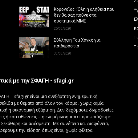
Σ
Υγ
Κορονοϊος : Όλη η αλήθεια που
δεν θα σας πούνε στα
Ε
συστημικά ΜΜΕ
Κ
25/03/2020
Τ
Σύλληψη Τομ Χανκς για
παιδεραστία
Τ
30/03/2020
τικά με την ΣΦΑΓΗ - sfagi.gr
ΑΓΗ – sfagi.gr είναι μια ανεξάρτητη ενημερωτική
σελίδα με θέματα από όλον τον κόσμο, χωρίς καμία
τική ή οικονομική εξάρτηση. Δεν δεχόμαστε δωροδοκίες,
εις ή κατευθύνσεις – η ενημέρωση που παρουσιάζουμε
ι ξεκάθαρη και αδέσμευτη. Με συνέπεια και διαφάνεια,
φέρουμε την είδηση όπως είναι, χωρίς φίλτρα.