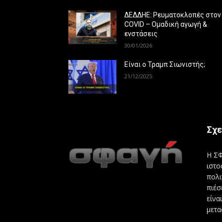
ΔΕΔΔΗΕ: Ρευματοκλοπές στον
COVID – Ομαδική αγωγή &
ενστάσεις
30/01/2026
Είναι ο Τραμπ Σιωνιστής;
21/12/2025
Σχε
Η ΣΦ
ιστο
πολι
πιέσ
είνα
μετα