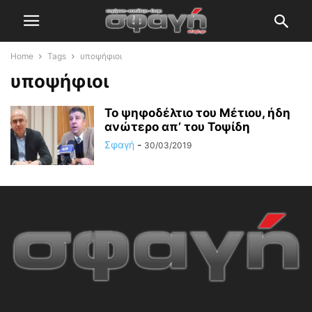
Home
Tags
υποψήφιοι
υποψήφιοι
Το ψηφοδέλτιο του Μέτιου, ήδη
ανώτερο απ’ του Τοψίδη
Σφαγή
-
30/03/2019