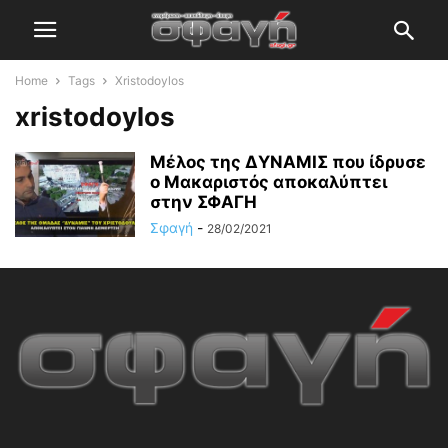
Home
Tags
Xristodoylos
xristodoylos
Μέλος της ΔΥΝΑΜΙΣ που ίδρυσε
ο Μακαριστός αποκαλύπτει
στην ΣΦΑΓΗ
Σφαγή
-
28/02/2021