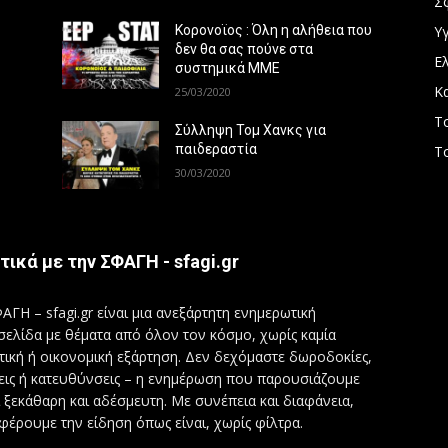
Σ
Υγ
Κορονοϊος : Όλη η αλήθεια που
δεν θα σας πούνε στα
Ε
συστημικά ΜΜΕ
Κ
25/03/2020
Τ
Σύλληψη Τομ Χανκς για
παιδεραστία
Τ
30/03/2020
τικά με την ΣΦΑΓΗ - sfagi.gr
ΑΓΗ – sfagi.gr είναι μια ανεξάρτητη ενημερωτική
σελίδα με θέματα από όλον τον κόσμο, χωρίς καμία
τική ή οικονομική εξάρτηση. Δεν δεχόμαστε δωροδοκίες,
εις ή κατευθύνσεις – η ενημέρωση που παρουσιάζουμε
ι ξεκάθαρη και αδέσμευτη. Με συνέπεια και διαφάνεια,
φέρουμε την είδηση όπως είναι, χωρίς φίλτρα.