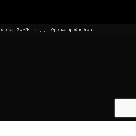
άποψη | ΣΦΑΓΗ – sfagi.gr
Όροι και προϋποθέσεις