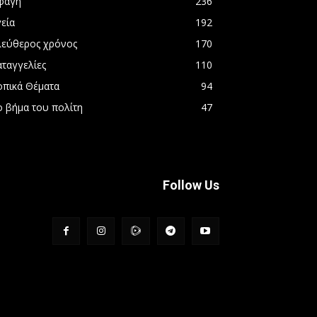
φαγή
236
εία
192
λεύθερος χρόνος
170
αταγγελίες
110
οπικά Θέματα
94
ο βήμα του πολίτη
47
Follow Us