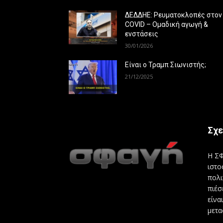
ΔΕΔΔΗΕ: Ρευματοκλοπές στον
COVID – Ομαδική αγωγή &
ενστάσεις
30/01/2026
Είναι ο Τραμπ Σιωνιστής;
21/12/2025
Σχε
Η ΣΦ
ιστο
πολι
πιέσ
είνα
μετα