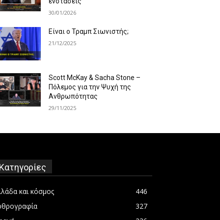
ενστάσεις
30/01/2026
Είναι ο Τραμπ Σιωνιστής;
21/12/2025
Scott McKay & Sacha Stone –
Πόλεμος για την Ψυχή της
Ανθρωπότητας
29/11/2025
Κατηγορίες
λλάδα και κόσμος
446
ρθρογραφία
327