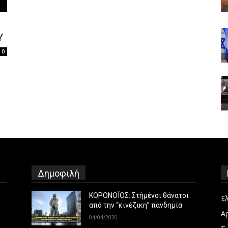
Υ
0
Δημοφιλή
ΚΟΡΟΝΟΪΟΣ: Στήμένοι θάνατοι
Ε
από την “κινέζικη” πανδημία
Α
04/04/2020