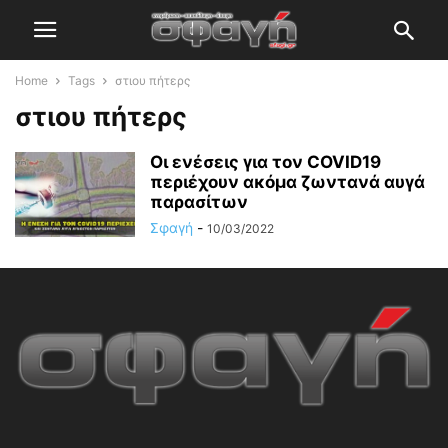
Home
Tags
στιου πήτερς
στιου πήτερς
Οι ενέσεις για τον COVID19
περιέχουν ακόμα ζωντανά αυγά
παρασίτων
Σφαγή
-
10/03/2022