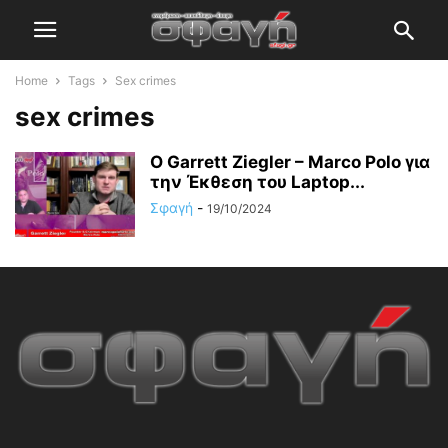
Home
Tags
Sex crimes
sex crimes
Ο Garrett Ziegler – Marco Polo για
την Έκθεση του Laptop...
Σφαγή
-
19/10/2024