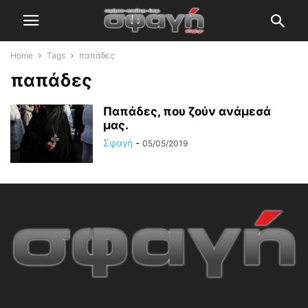
Home
Tags
παπάδες
παπάδες
Παπάδες, που ζούν ανάμεσά
μας.
Σφαγή
-
05/05/2019