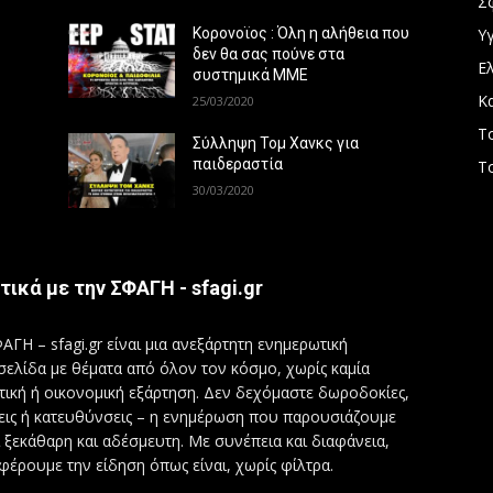
Σ
Υγ
Κορονοϊος : Όλη η αλήθεια που
δεν θα σας πούνε στα
Ε
συστημικά ΜΜΕ
Κ
25/03/2020
Τ
Σύλληψη Τομ Χανκς για
παιδεραστία
Τ
30/03/2020
τικά με την ΣΦΑΓΗ - sfagi.gr
ΑΓΗ – sfagi.gr είναι μια ανεξάρτητη ενημερωτική
σελίδα με θέματα από όλον τον κόσμο, χωρίς καμία
τική ή οικονομική εξάρτηση. Δεν δεχόμαστε δωροδοκίες,
εις ή κατευθύνσεις – η ενημέρωση που παρουσιάζουμε
ι ξεκάθαρη και αδέσμευτη. Με συνέπεια και διαφάνεια,
φέρουμε την είδηση όπως είναι, χωρίς φίλτρα.