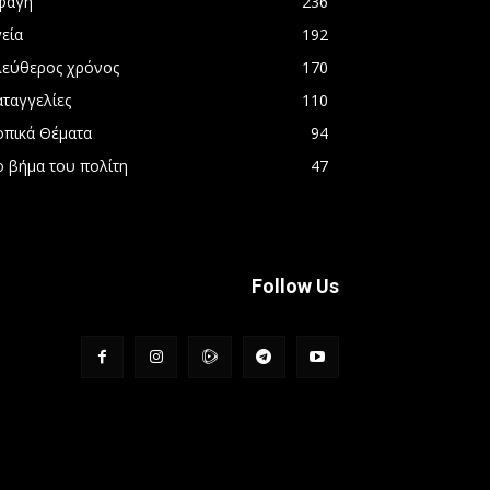
φαγή
236
εία
192
λεύθερος χρόνος
170
αταγγελίες
110
οπικά Θέματα
94
ο βήμα του πολίτη
47
Follow Us