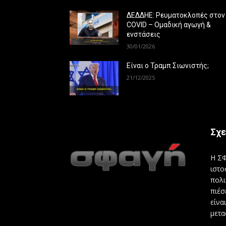
ΔΕΔΔΗΕ: Ρευματοκλοπές στον
COVID – Ομαδική αγωγή &
ενστάσεις
30/01/2026
Είναι ο Τραμπ Σιωνιστής;
21/12/2025
Σχε
Η ΣΦ
ιστο
πολι
πιέσ
είνα
μετα