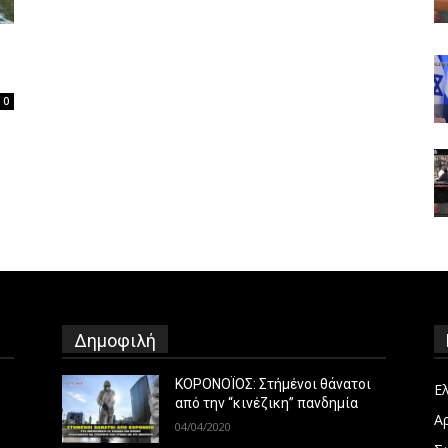
0
Δημοφιλή
ΚΟΡΟΝΟΪΟΣ: Στήμένοι θάνατοι
Ε
από την “κινέζικη” πανδημία
Α
04/04/2020