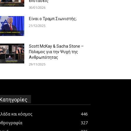
ενστάσεις
30/01/2026
Είναι ο Τραμπ Σιωνιστής;
21/12/2025
Scott McKay & Sacha Stone –
Πόλεμος για την Ψυχή της
Ανθρωπότητας
29/11/2025
Κατηγορίες
λλάδα και κόσμος
446
ρθρογραφία
327