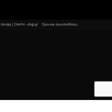
άποψη | ΣΦΑΓΗ – sfagi.gr
Όροι και προϋποθέσεις