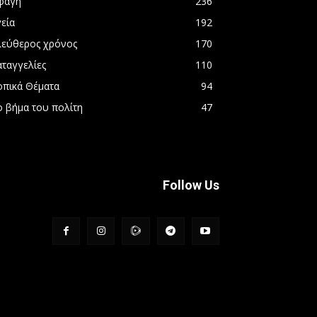
φαγή
236
εία
192
λεύθερος χρόνος
170
αταγγελίες
110
οπικά Θέματα
94
ο βήμα του πολίτη
47
Follow Us