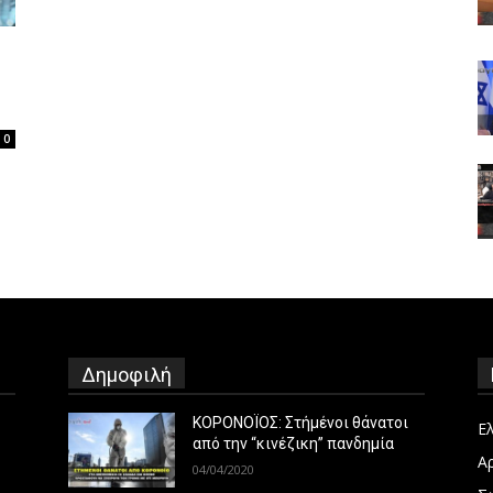
0
Δημοφιλή
ΚΟΡΟΝΟΪΟΣ: Στήμένοι θάνατοι
Ε
από την “κινέζικη” πανδημία
Α
04/04/2020