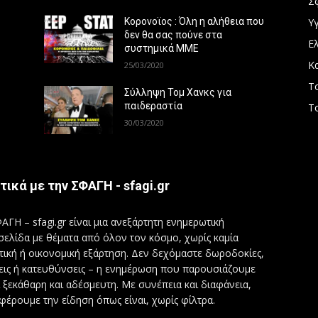
Σ
Υγ
Κορονοϊος : Όλη η αλήθεια που
δεν θα σας πούνε στα
Ε
συστημικά ΜΜΕ
Κ
25/03/2020
Τ
Σύλληψη Τομ Χανκς για
παιδεραστία
Τ
30/03/2020
τικά με την ΣΦΑΓΗ - sfagi.gr
ΑΓΗ – sfagi.gr είναι μια ανεξάρτητη ενημερωτική
σελίδα με θέματα από όλον τον κόσμο, χωρίς καμία
τική ή οικονομική εξάρτηση. Δεν δεχόμαστε δωροδοκίες,
εις ή κατευθύνσεις – η ενημέρωση που παρουσιάζουμε
ι ξεκάθαρη και αδέσμευτη. Με συνέπεια και διαφάνεια,
φέρουμε την είδηση όπως είναι, χωρίς φίλτρα.