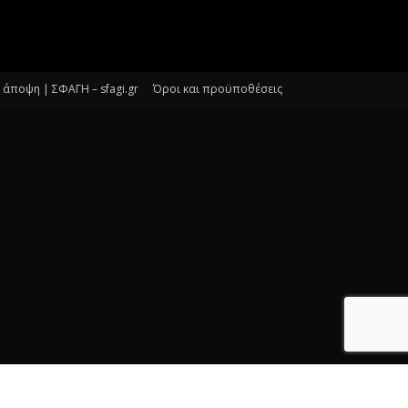
άποψη | ΣΦΑΓΗ – sfagi.gr
Όροι και προϋποθέσεις