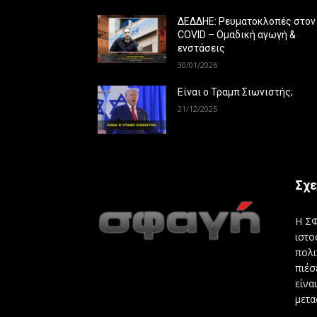
ΔΕΔΔΗΕ: Ρευματοκλοπές στον
COVID – Ομαδική αγωγή &
ενστάσεις
30/01/2026
Είναι ο Τραμπ Σιωνιστής;
21/12/2025
Σχε
Η ΣΦ
ιστο
πολι
πιέσ
είνα
μετα