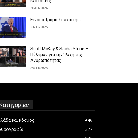
ενστάσεις
30/01/2026
Είναι ο Τραμπ Σιωνιστής;
21/12/2025
Scott McKay & Sacha Stone –
Πόλεμος για την Ψυχή της
Ανθρωπότητας
29/11/2025
Κατηγορίες
λλάδα και κόσμος
446
ρθρογραφία
327