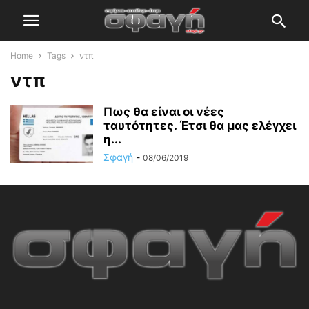
Home
Tags
ντπ
ντπ
Πως θα είναι οι νέες
ταυτότητες. Έτσι θα μας ελέγχει
η...
Σφαγή
-
08/06/2019